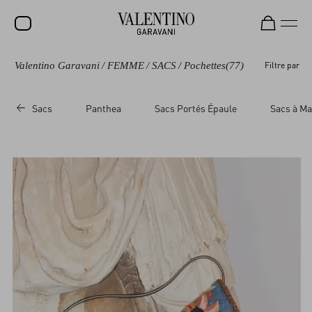
Valentino Garavani
/
FEMME
/
SACS
/
Pochettes
(77)
Filtre par
SOLDES
NOUVEAUTÉS
Sacs
Panthea
Sacs Portés Épaule
Sacs à Ma
ROCKSTUD
FEMME
HOMME
SACS
CADEAUX
PARFUMS
V-UNIVERSE