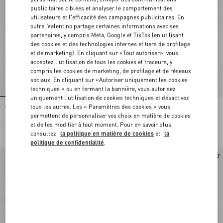
publicitaires ciblées et analyser le comportement des
utilisateurs et l'efficacité des campagnes publicitaires. En
outre, Valentino partage certaines informations avec ses
partenaires, y compris Meta, Google et TikTok (en utilisant
des cookies et des technologies internes et tiers de profilage
et de marketing). En cliquant sur «Tout autoriser», vous
acceptez l'utilisation de tous les cookies et traceurs, y
compris les cookies de marketing, de profilage et de réseaux
sociaux. En cliquant sur «Autoriser uniquement les cookies
techniques » ou en fermant la bannière, vous autorisez
uniquement l'utilisation de cookies techniques et désactivez
tous les autres. Les « Paramètres des cookies » vous
Valentino Garavani Devain Petit Sac À
Portefeuille À Bandoulière Chaîne
Bandoulière Brodé
Rockstud En Veau Grainé
permettent de personnaliser vos choix en matière de cookies
et de les modifier à tout moment. Pour en savoir plus,
€ 2.980,00
€ 850,00
consultez
la politique en matière de cookies
et
la
politique de confidentialité
.
Personnalisable
Nouveauté