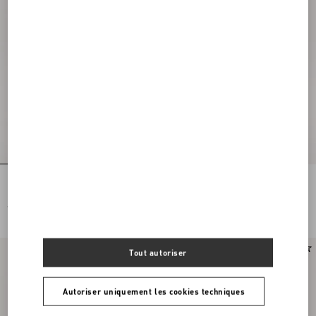
Pochette Valentino Garavani En Tissu
Pochette Raffiachat En Raphia Avec
Éponge
Broderie
€ 650,00
€ 690,00
Tout autoriser
Autoriser uniquement les cookies techniques