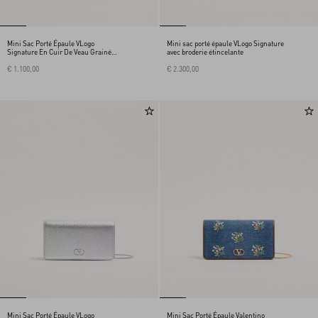
Mini Sac Porté Épaule VLogo
Mini sac porté épaule VLogo Signature
Signature En Cuir De Veau Grainé
avec broderie étincelante
Lamé Avec Logo Façon Bijou
€ 1.100,00
€ 2.300,00
Mini Sac Porté Épaule VLogo
Mini Sac Porté Épaule Valentino