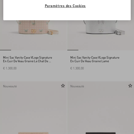
Paramètres des Cookies
Mini Sac Vanity-Case VLogo Signature
Mini Sac Vanity-Case VLogo Signature
En Cuir De Veau Grainé Le Chat De La
En Cuir De Veau Grainé Lamé
Maison
€ 1.300,00
€ 1.300,00
Nouveauté
Nouveauté