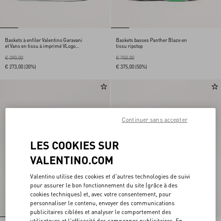
Baskets à enfiler Valentino Garavani
Baskets basses Panther Blaze en
et Vans en tissu à imprimé VLogo
tissu ripstop
Checkerboard et détail à pois
€ 390,00
€ 750,00
€ 273,00
(30%)
€ 375,00
(50%)
Continuer sans accepter
LES COOKIES SUR
VALENTINO.COM
Valentino utilise des cookies et d'autres technologies de suivi
pour assurer le bon fonctionnement du site (grâce à des
cookies techniques) et, avec votre consentement, pour
personnaliser le contenu, envoyer des communications
publicitaires ciblées et analyser le comportement des
utilisateurs et l'efficacité des campagnes publicitaires. En