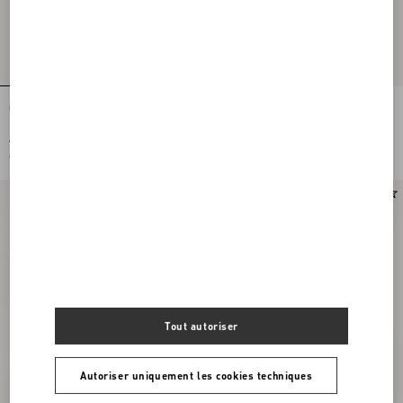
Claquettes Ta Chambre En Laine
Claquettes Viva Superstar En Cuir
Nappa
€ 790,00
€ 690,00
€ 395,00
(50%)
€ 345,00
(50%)
Tout autoriser
Autoriser uniquement les cookies techniques