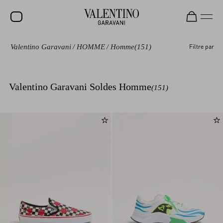
Valentino Garavani
/
HOMME
/
Homme
(151)
Filtre par
SOLDES
NOUVEAUTÉS
Valentino Garavani Soldes Homme
(151)
ROCKSTUD
FEMME
HOMME
SACS
CADEAUX
PARFUMS
V-UNIVERSE