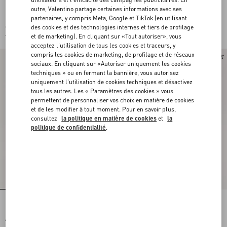
Baskets À Enfiler Valentino Garavani
Baskets À Enfiler Valentino Garavani
outre, Valentino partage certaines informations avec ses
Et Vans En Tissu À Imprimés Le Chat
Et Vans En Tissu À Imprimé VLogo
partenaires, y compris Meta, Google et TikTok (en utilisant
De La Maison Et VLogo Checkerboard
Checkerboard
€ 390,00
€ 390,00
des cookies et des technologies internes et tiers de profilage
€ 273,00
(30%)
€ 273,00
(30%)
et de marketing). En cliquant sur «Tout autoriser», vous
acceptez l'utilisation de tous les cookies et traceurs, y
compris les cookies de marketing, de profilage et de réseaux
sociaux. En cliquant sur «Autoriser uniquement les cookies
techniques » ou en fermant la bannière, vous autorisez
uniquement l'utilisation de cookies techniques et désactivez
tous les autres. Les « Paramètres des cookies » vous
permettent de personnaliser vos choix en matière de cookies
et de les modifier à tout moment. Pour en savoir plus,
consultez
la politique en matière de cookies
et
la
politique de confidentialité
.
Baskets À Enfiler Valentino Garavani
Baskets À Enfiler Valentino Garavani
Et Vans En Tissu À Imprimés Maxi
Et Vans En Tissu À Imprimés VLogo
Cherryfic Et VLogo Checkerboard
Checkerboard Et Tropical Leaves
€ 390,00
€ 390,00