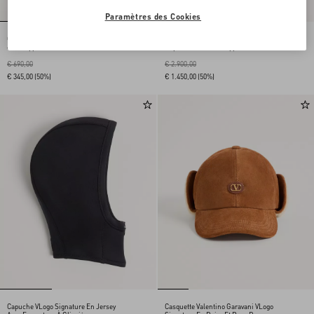
Paramètres des Cookies
Claquettes Viva Superstar Slide en
Cabas Valentino Garavani Viva
cuir nappa et croûte de cuir
Superstar En Cuir Nappa
€ 690,00
€ 2.900,00
€ 345,00
(50%)
€ 1.450,00
(50%)
Capuche VLogo Signature En Jersey
Casquette Valentino Garavani VLogo