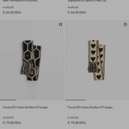
Avec Fermeture À Glissière
Signature En Daim Et Peau De
Mouton
€ 490,00
€ 690,00
€ 245,00
(50%)
€ 345,00
(50%)
Foulard En Coton Antibes À Franges
Foulard En Coton Antibes À Franges
€ 350,00
€ 350,00
€ 175,00
(50%)
€ 175,00
(50%)