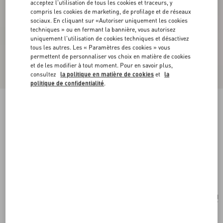
acceptez l'utilisation de tous les cookies et traceurs, y
compris les cookies de marketing, de profilage et de réseaux
sociaux. En cliquant sur «Autoriser uniquement les cookies
techniques » ou en fermant la bannière, vous autorisez
uniquement l'utilisation de cookies techniques et désactivez
tous les autres. Les « Paramètres des cookies » vous
permettent de personnaliser vos choix en matière de cookies
et de les modifier à tout moment. Pour en savoir plus,
consultez
la politique en matière de cookies
et
la
politique de confidentialité
.
Personnalisable
Petit Sac Porté Épaule Valentino Garavani
Devain
naturel/multicolor
Acheter
Acheter
UNI
Taille:
Après l'achat, il sera possible de demander la personnalisation de l'étiquette avec
les initiales, en contactant le service client.
En savoir plus