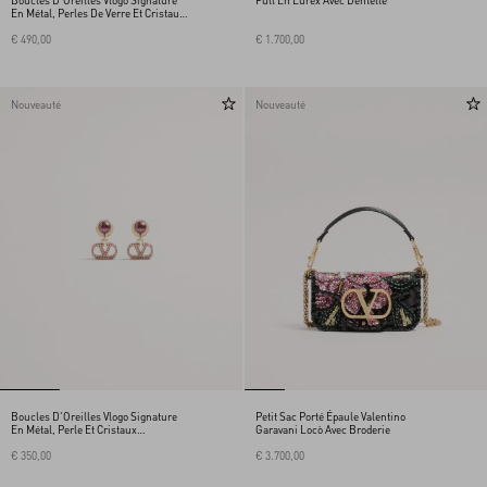
Boucles D'Oreilles Vlogo Signature
Pull En Lurex Avec Dentelle
En Métal, Perles De Verre Et Cristaux
Swarovski®
€ 490,00
€ 1.700,00
Nouveauté
Nouveauté
Boucles D'Oreilles Vlogo Signature
Petit Sac Porté Épaule Valentino
En Métal, Perle Et Cristaux
Garavani Locò Avec Broderie
Swarovski®
€ 350,00
€ 3.700,00