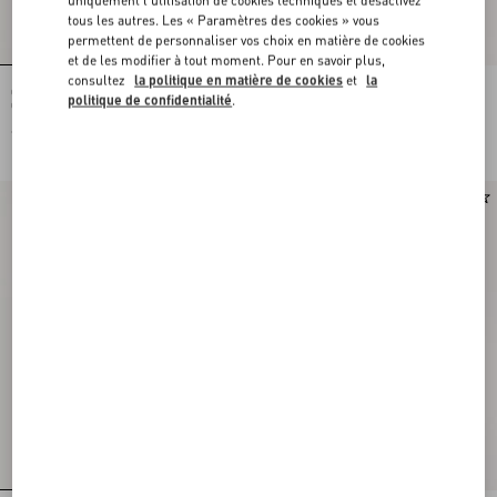
tous les autres. Les « Paramètres des cookies » vous
permettent de personnaliser vos choix en matière de cookies
et de les modifier à tout moment. Pour en savoir plus,
consultez
la politique en matière de cookies
et
la
Chemise En Jacquard Lurex
Chemise En Crêpe De Chine À
politique de confidentialité
.
Gattocivetta Fauve Éclat
Imprimé Fauve Éclat Micromacula
€ 4.900,00
€ 1.980,00
Nouveauté
Nouveauté