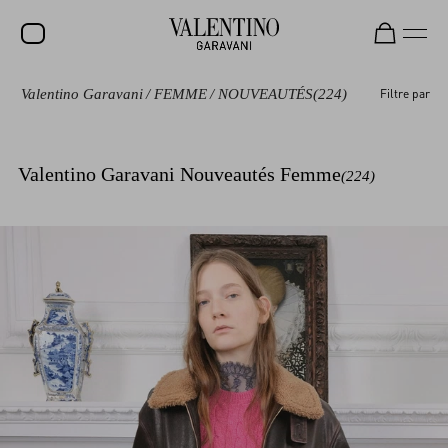
Valentino Garavani
/
FEMME
/
NOUVEAUTÉS
(224)
Filtre par
SOLDES
NOUVEAUTÉS
Valentino Garavani Nouveautés Femme
(224)
ROCKSTUD
FEMME
HOMME
SACS
CADEAUX
PARFUMS
V-UNIVERSE