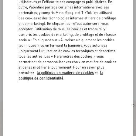
utilisateurs et l'efficacité des campagnes publicitaires. En
outre, Valentino partage certaines informations avec ses
partenaires, y compris Meta, Google et TikTok (en utilisant
des cookies et des technologies internes et tiers de profilage
et de marketing). En cliquant sur «Tout autoriser», vous
acceptez l'utilisation de tous les cookies et traceurs, y
compris les cookies de marketing, de profilage et de réseaux
sociaux. En cliquant sur «Autoriser uniquement les cookies
techniques » ou en fermant la bannière, vous autorisez
uniquement l'utilisation de cookies techniques et désactivez
tous les autres. Les « Paramètres des cookies » vous
permettent de personnaliser vos choix en matière de cookies
et de les modifier à tout moment. Pour en savoir plus,
consultez
la politique en matière de cookies
et
la
Valentino Garavani Upvillage Sneakers Homme
(8)
politique de confidentialité
.
Inspirée des seventies, les baskets basses aux coloris raffinés sont ponctuées
d'une bande emblématique.
Nouveauté
Nouveauté