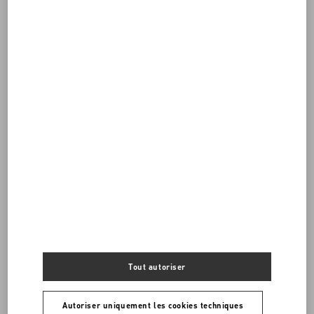
DÉCOUVRIR TOUS LES SACS
Tout autoriser
Sacs Femme
Autoriser uniquement les cookies techniques