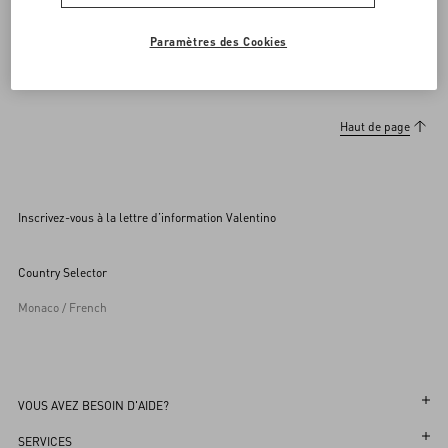
Paramètres des Cookies
Haut de page
Inscrivez-vous à la lettre d’information Valentino
Country Selector
Monaco / French
VOUS AVEZ BESOIN D'AIDE?
Suivez votre Commande
SERVICES