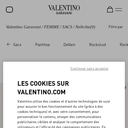
Valentino Garavani
/
FEMME
/
SACS
/
Nellcôte
(9)
Filtre par
SOLDES
NOUVEAUTÉS
Sacs
Panthea
DeVain
Rockstud
Rock
ROCKSTUD
FEMME
Valentino Garavani Nellcôte Femme
Continuer sans accepter
(9)
HOMME
LES COOKIES SUR
SACS
VALENTINO.COM
CADEAUX
Valentino utilise des cookies et d'autres technologies de suivi
PARFUMS
pour assurer le bon fonctionnement du site (grâce à des
cookies techniques) et, avec votre consentement, pour
V-UNIVERSE
personnaliser le contenu, envoyer des communications
publicitaires ciblées et analyser le comportement des
utilisateurs et l'efficacité des campagnes publicitaires. En