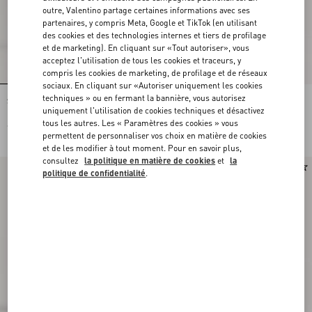
outre, Valentino partage certaines informations avec ses
partenaires, y compris Meta, Google et TikTok (en utilisant
des cookies et des technologies internes et tiers de profilage
et de marketing). En cliquant sur «Tout autoriser», vous
acceptez l'utilisation de tous les cookies et traceurs, y
compris les cookies de marketing, de profilage et de réseaux
sociaux. En cliquant sur «Autoriser uniquement les cookies
techniques » ou en fermant la bannière, vous autorisez
Sac Porté Épaule Valentino Garavani
Cabas Moyen Valentino Garavani
Nellcôte En Daim Avec Franges
Nellcôte En Daim
uniquement l'utilisation de cookies techniques et désactivez
tous les autres. Les « Paramètres des cookies » vous
€ 2.100,00
€ 2.700,00
permettent de personnaliser vos choix en matière de cookies
et de les modifier à tout moment. Pour en savoir plus,
consultez
la politique en matière de cookies
et
la
politique de confidentialité
.