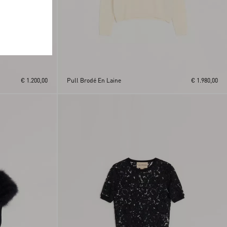
€ 1.200,00
Pull Brodé En Laine
€ 1.980,00