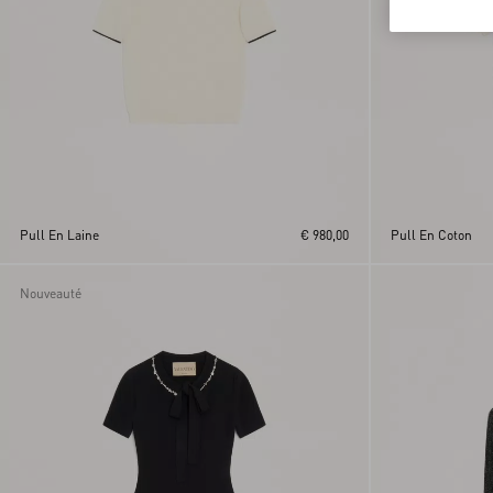
Pull En Laine
€ 980,00
Pull En Coton
Nouveauté