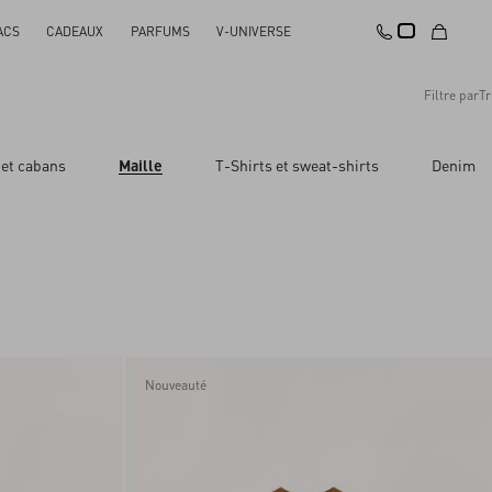
ACS
CADEAUX
PARFUMS
V-UNIVERSE
Filtre par
Tr
Conseillés
 et cabans
Maille
T-Shirts et sweat-shirts
Denim
Tout réinitialiser
Appliquer les modifications
Prix descendant
Prix ascendant
Nouveautés
Nouveauté