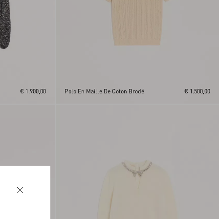
€ 1.900,00
Polo En Maille De Coton Brodé
€ 1.500,00