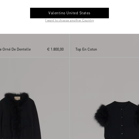
Valentino United States
I want to choose another Country
e Orné De Dentelle
€ 1.800,00
Top En Coton