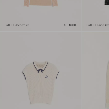
Pull En Cachemire
€ 1.800,00
Pull En Laine Ave