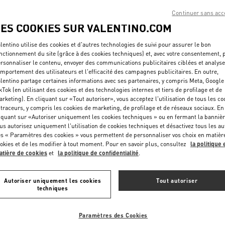
Continuer sans acc
LES COOKIES SUR VALENTINO.COM
lentino utilise des cookies et d'autres technologies de suivi pour assurer le bon
nctionnement du site (grâce à des cookies techniques) et, avec votre consentement, 
rsonnaliser le contenu, envoyer des communications publicitaires ciblées et analyse
mportement des utilisateurs et l'efficacité des campagnes publicitaires. En outre,
lentino partage certaines informations avec ses partenaires, y compris Meta, Google
kTok (en utilisant des cookies et des technologies internes et tiers de profilage et de
rketing). En cliquant sur «Tout autoriser», vous acceptez l'utilisation de tous les co
 traceurs, y compris les cookies de marketing, de profilage et de réseaux sociaux. En
iquant sur «Autoriser uniquement les cookies techniques » ou en fermant la bannièr
€ 1.300,00
Pull Brodé En Laine
us autorisez uniquement l'utilisation de cookies techniques et désactivez tous les au
s « Paramètres des cookies » vous permettent de personnaliser vos choix en matièr
okies et de les modifier à tout moment. Pour en savoir plus, consultez
la politique 
Nouveauté
tière de cookies
et
la politique de confidentialité
.
Autoriser uniquement les cookies
Tout autoriser
techniques
Paramètres des Cookies