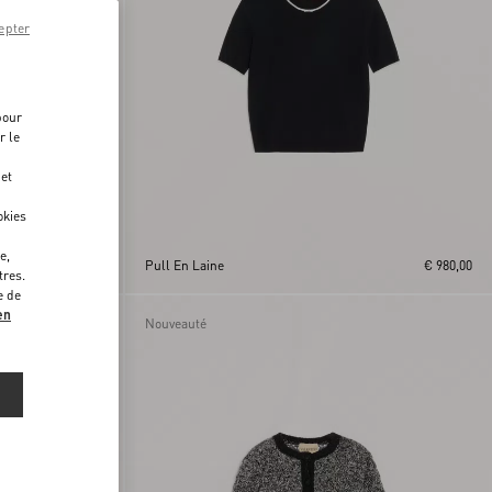
epter
pour
r le
 et
okies
e,
€ 2.400,00
Pull En Laine
€ 980,00
tres.
e de
en
Nouveauté