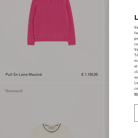
Va
fo
pe
co
Va
Ti
ma
et
cl
Pull En Laine Mouliné
€ 1.100,00
Top En Tricot
vo
Le
co
Nouveauté
Nouveauté
ma