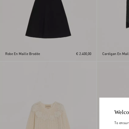
Robe En Maille Brodée
€ 2.400,00
Cardigan En Mail
Welco
To ensur