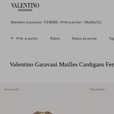
Valentino Garavani
/
FEMME
/
Prêt-à-porter
/
Maille
(55)
Couleur
Catégorie
Prix
Taille
Prêt-à-porter
Robes
Robes de soirée
Top
Noir
Vestes
Réduit
L
Bleu
Cardigans
Plein
M
Violet
Sweat-Shirts
S
Valentino Garavani Mailles Cardigans F
Gris
XL
Marron
XS
Beige
XXS
Fantaisie
Nouveauté
Nouveauté
Blanc
Rouge
Rose
Jaune