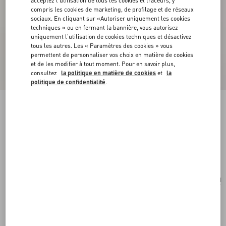
acceptez l'utilisation de tous les cookies et traceurs, y
compris les cookies de marketing, de profilage et de réseaux
sociaux. En cliquant sur «Autoriser uniquement les cookies
techniques » ou en fermant la bannière, vous autorisez
uniquement l'utilisation de cookies techniques et désactivez
tous les autres. Les « Paramètres des cookies » vous
permettent de personnaliser vos choix en matière de cookies
et de les modifier à tout moment. Pour en savoir plus,
consultez
la politique en matière de cookies
et
la
politique de confidentialité
.
Mini Sac Porté Épaule VLogo Signature En Cuir
De Veau Grainé Lamé
argent
Acheter
Acheter
UNI
Taille:
Livraison et Retour Offerts
Trouver en boutique