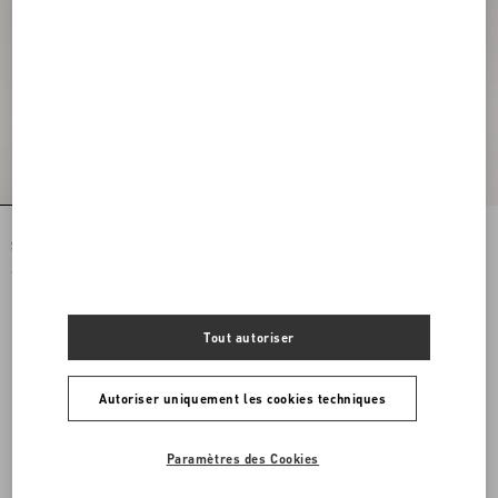
Pochette À Bandoulière Rockstud
Pochette À Bandoulière Rockstud
Spike En Nappa
Spike En Nappa
€ 1.890,00
€ 1.890,00
Tout autoriser
Autoriser uniquement les cookies techniques
Paramètres des Cookies