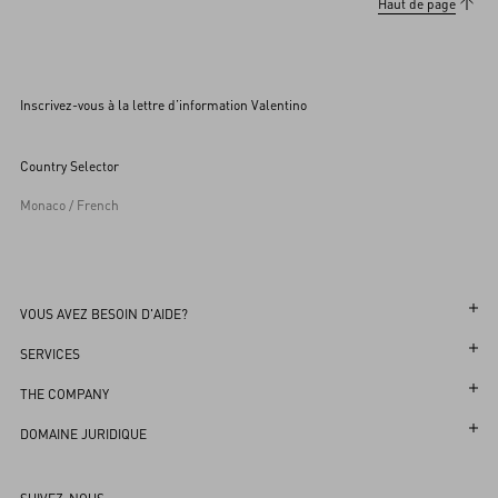
Haut de page
Inscrivez-vous à la lettre d’information Valentino
Country Selector
Monaco / French
VOUS AVEZ BESOIN D'AIDE?
Suivez votre Commande
SERVICES
Suivez votre Retour
Service Client
THE COMPANY
Prenez rendez-vous en Boutique
Retour et Échange
L'Univers de Valentino
DOMAINE JURIDIQUE
Séance de Stylisme en Ligne
Livraison
Durabilité
Termes et Conditions Générales d'Utilisation
Nos Boutiques