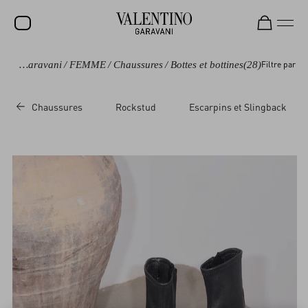
Valentino Garavani
/
FEMME
/
Chaussures
/
Bottes et bottines
(28)
Filtre par
SOLDES
NOUVEAUTÉS
Chaussures
Rockstud
Escarpins et Slingback
ROCKSTUD
FEMME
HOMME
SACS
CADEAUX
PARFUMS
V-UNIVERSE