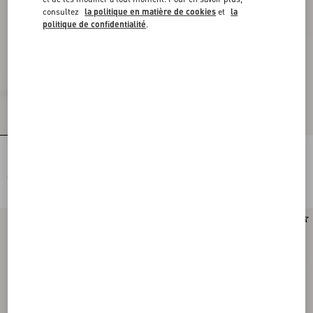
consultez
la politique en matière de cookies
et
la
politique de confidentialité
.
Bottines À Plateau Fawcette En Cuir
Bottines À Plateau Fawcette En Croûte
Nappa Extensible, Talon : 120 Mm
De Cuir, Talon : 90 Mm
€ 1.500,00
€ 1.200,00
Nouveauté
Nouveauté