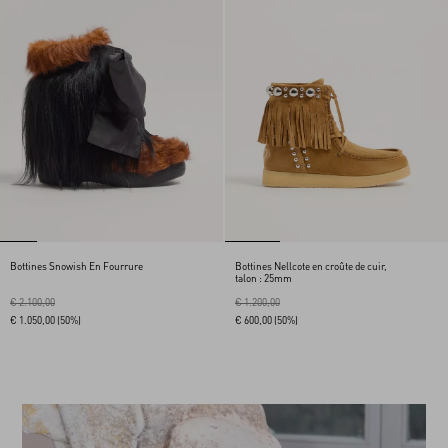
Bottines Snowish En Fourrure
Bottines Nellcote en croûte de cuir,
talon : 25mm
€ 2.100,00
€ 1.200,00
€ 1.050,00
(50%)
€ 600,00
(50%)