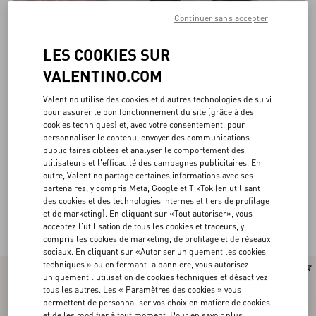
Continuer sans accepter
LES COOKIES SUR
VALENTINO.COM
Valentino utilise des cookies et d'autres technologies de suivi
pour assurer le bon fonctionnement du site (grâce à des
cookies techniques) et, avec votre consentement, pour
personnaliser le contenu, envoyer des communications
publicitaires ciblées et analyser le comportement des
utilisateurs et l'efficacité des campagnes publicitaires. En
outre, Valentino partage certaines informations avec ses
partenaires, y compris Meta, Google et TikTok (en utilisant
des cookies et des technologies internes et tiers de profilage
et de marketing). En cliquant sur «Tout autoriser», vous
Valentino Garavani Bottes Femme
(28)
acceptez l'utilisation de tous les cookies et traceurs, y
compris les cookies de marketing, de profilage et de réseaux
sociaux. En cliquant sur «Autoriser uniquement les cookies
techniques » ou en fermant la bannière, vous autorisez
Nouveauté
Nouveauté
uniquement l'utilisation de cookies techniques et désactivez
tous les autres. Les « Paramètres des cookies » vous
permettent de personnaliser vos choix en matière de cookies
et de les modifier à tout moment. Pour en savoir plus,