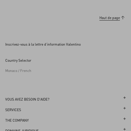
Haut de page
Inscrivez-vous à la lettre d’information Valentino
Country Selector
Monaco / French
VOUS AVEZ BESOIN D'AIDE?
Suivez votre Commande
SERVICES
Suivez votre Retour
Service Client
THE COMPANY
Prenez rendez-vous en Boutique
Retour et Échange
L'Univers de Valentino
DOMAINE JURIDIQUE