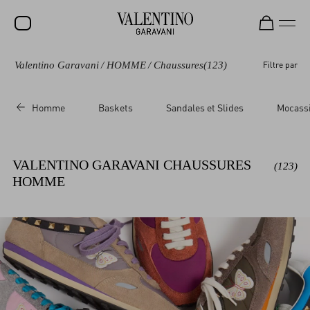
Valentino Garavani
/
HOMME
/
Chaussures
(123)
Filtre par
SOLDES
NOUVEAUTÉS
Homme
Baskets
Sandales et Slides
Mocassi
ROCKSTUD
FEMME
VALENTINO GARAVANI CHAUSSURES
(123)
HOMME
HOMME
SACS
CADEAUX
PARFUMS
V-UNIVERSE