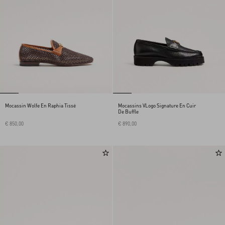
Mocassin Wolfe En Raphia Tissé
Mocassins VLogo Signature En Cuir
De Buffle
€ 850,00
€ 890,00