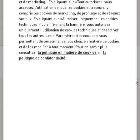
et de marketing). En cliquant sur «Tout autoriser», vous
acceptez l'utilisation de tous les cookies et traceurs, y
compris les cookies de marketing, de profilage et de réseaux
sociaux. En cliquant sur «Autoriser uniquement les cookies
techniques » ou en fermant la bannière, vous autorisez
uniquement l'utilisation de cookies techniques et désactivez
tous les autres. Les « Paramètres des cookies » vous
permettent de personnaliser vos choix en matière de cookies
et de les modifier à tout moment. Pour en savoir plus,
consultez
la politique en matière de cookies
et
la
Baskets Stud Up en croûte de cuir et
Baskets Stud Up en croûte de cuir et
nylon avec broderie Butterfly
nylon avec broderie Butterfly
politique de confidentialité
.
€ 690,00
€ 690,00
Runway
Runway