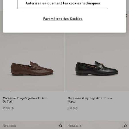
Autoriser uniquement les cookies techniques
Nouveauté
Nouveauté
Paramètres des Cookies
Mocassins VLogo Signature En Cuir
Mocassins VLogo Signature En Cuir
De Cerf
Nappa
€ 790,00
€ 850,00
Nouveauté
Nouveauté