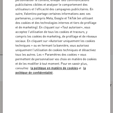
publicitaires ciblées et analyser le comportement des
utilisateurs et l'efficacité des campagnes publicitaires. En
outre, Valentino partage certaines informations avec ses
partenaires, y compris Meta, Google et TikTok (en utilisant
des cookies et des technologies internes et tiers de profilage
et de marketing). En cliquant sur «Tout autoriser», vous
acceptez l'utilisation de tous les cookies et traceurs, y
compris les cookies de marketing, de profilage et de réseaux
sociaux. En cliquant sur «Autoriser uniquement les cookies
techniques » ou en fermant la bannière, vous autorisez
uniquement l'utilisation de cookies techniques et désactivez
tous les autres. Les « Paramètres des cookies » vous
permettent de personnaliser vos choix en matière de cookies
Portefeuille À Bandoulière Chaîne
Portefeuille Valentino Garavani VLogo
et de les modifier à tout moment. Pour en savoir plus,
Rockstud En Veau Grainé
Signature en cuir de veau grainé
consultez
la politique en matière de cookies
et
la
€ 850,00
€ 480,00
politique de confidentialité
.
€ 240,00
(50%)
Nouveauté
Nouveauté