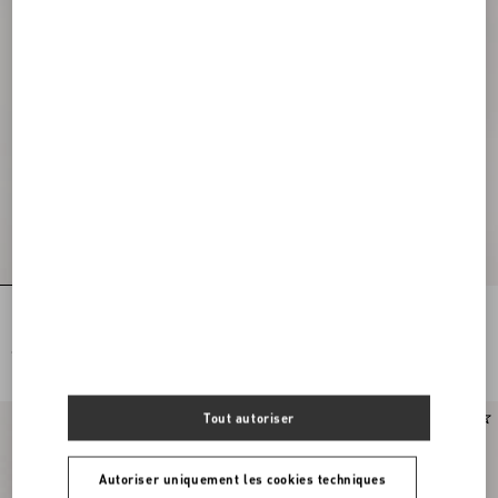
Porte-Cartes VLogo Signature En Cuir
Mini Sac Porté Épaule VLogo
De Veau Grainé
Signature En Cuir De Veau Grainé
Lamé
€ 250,00
€ 980,00
Tout autoriser
Autoriser uniquement les cookies techniques