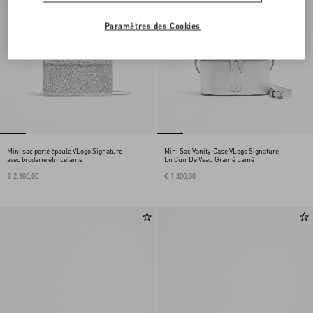
Paramètres des Cookies
Mini sac porté épaule VLogo Signature
Mini Sac Vanity-Case VLogo Signature
avec broderie étincelante
En Cuir De Veau Grainé Lamé
€ 2.300,00
€ 1.300,00