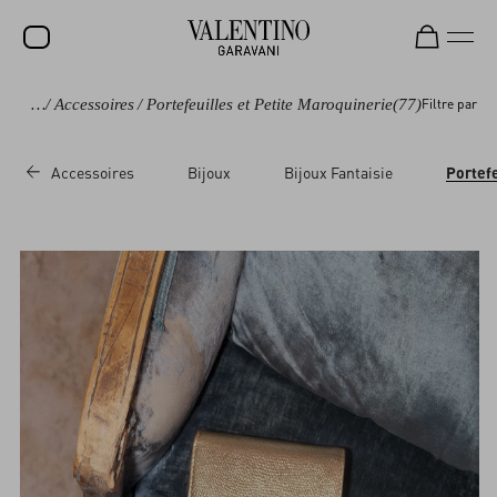
EMME
/
Accessoires
/
Portefeuilles et Petite Maroquinerie
(77)
Filtre par
SOLDES
NOUVEAUTÉS
Accessoires
Bijoux
Bijoux Fantaisie
Portefe
ROCKSTUD
FEMME
HOMME
SACS
CADEAUX
PARFUMS
V-UNIVERSE