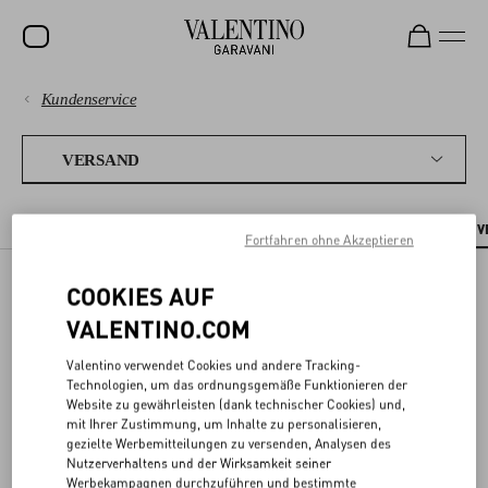
Kundenservice
SALE
ZAHLUNGEN
NEUHEITEN
VERSAND
ROCKSTUD
VERSAND
VERSANDZEITEN UND KOSTEN
IN-STORE-ABHOLUNG
WOHIN WIR 
DAMEN
Fortfahren ohne Akzeptieren
RÜCKGABEN UND RÜCKERSTATTUNGEN
HERREN
COOKIES AUF
LIEFERORTE
TASCHEN
EINKAUFEN
VALENTINO.COM
GESCHENKE
Valentino verwendet Cookies und andere Tracking-
GRÖSSENBERATUNG
Technologien, um das ordnungsgemäße Funktionieren der
Sie befinden sich auf der offiziellen Website von Valentino. Wir
SCHMUCK
Website zu gewährleisten (dank technischer Cookies) und,
versenden an alle Standorte innerhalb der ausgewählten Länder
mit Ihrer Zustimmung, um Inhalte zu personalisieren,
und Regionen (mit Ausnahme der Insel Helgoland und des Gebiets
RECHTLICHES
V-UNIVERSE
gezielte Werbemitteilungen zu versenden, Analysen des
Büsingen, der "Service Postlagernd", Postfächer, APO- und FPO-
Nutzerverhaltens und der Wirksamkeit seiner
Adressen sowie an andere entlegene Standorte, die an der Kasse
Werbekampagnen durchzuführen und bestimmte