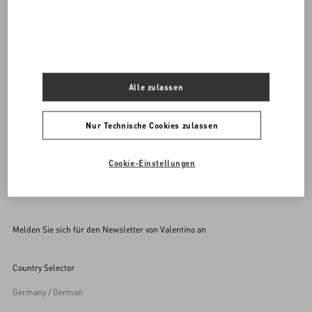
Kontaktieren Sie uns
00 800 1959 1960
UNS EINE E-MAIL SENDEN
Alle zulassen
Nur Technische Cookies zulassen
Cookie-Einstellungen
Melden Sie sich für den Newsletter von Valentino an
Country Selector
Germany / German