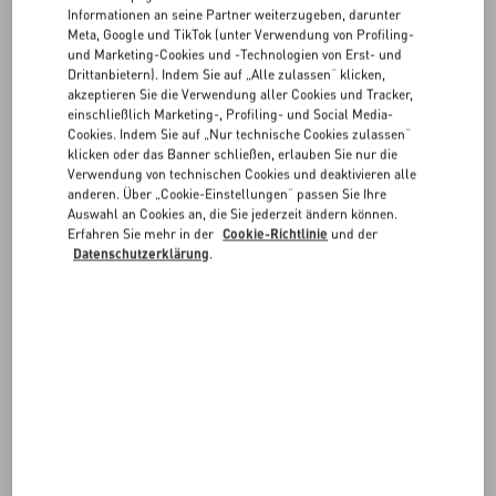
FAQ
angegeben werden).
Informationen an seine Partner weiterzugeben, darunter
Meta, Google und TikTok (unter Verwendung von Profiling-
Bestellungen werden aus Italien und aus bestimmten Valentino-
und Marketing-Cookies und -Technologien von Erst- und
BOUTIQUE-SERVICES
Drittanbietern). Indem Sie auf „Alle zulassen“ klicken,
Boutiquen versendet.
akzeptieren Sie die Verwendung aller Cookies und Tracker,
einschließlich Marketing-, Profiling- und Social Media-
Wenn Sie eine Sendung in einem anderen Land oder einer anderen
Cookies. Indem Sie auf „Nur technische Cookies zulassen“
Region erhalten möchten, können Sie über den Link in der Ecke auf
klicken oder das Banner schließen, erlauben Sie nur die
jeder Seite einen neuen Standort auswählen. Dabei könnte sich der
Verwendung von technischen Cookies und deaktivieren alle
Warenkorb leeren.
anderen. Über „Cookie-Einstellungen“ passen Sie Ihre
Auswahl an Cookies an, die Sie jederzeit ändern können.
Erfahren Sie mehr in der
Cookie-Richtlinie
und der
Datenschutzerklärung
.
BESTELLUNG NACHVERFOLGEN
RÜCKGABE/UMTAUSCH
ANFORDERN