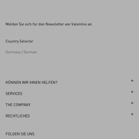
Melden Sie sich für den Newsletter von Valentino an
Country Selector
Germany / German
KÖNNEN WIR IHNEN HELFEN?
Verfolgen Sie Ihre Bestellung
SERVICES
Verfolgen Sie Ihre Rücksendung
Kundenservice
THE COMPANY
Vereinbaren Sie einen Termin in der Boutique
Rückgaben und Umtausch
Maison
RECHTLICHES
Online Styling Session
Versand
Nachhaltigkeit
Geschäfts- und Nutzungsbedingungen
Store-Finder
FOLGEN SIE UNS
Zahlungen
Karriere
Geschäfts- und Verkaufsbedingungen