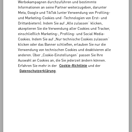
Artikel und Parfums sind vom Rücktausch und der Rücksendung
FAQ
Werbekampagnen durchzuführen und bestimmte
ausgeschlossen.
Informationen an seine Partner weiterzugeben, darunter
Meta, Google und TikTok (unter Verwendung von Profiling-
BOUTIQUE-SERVICES
Sie finden Ihre Bestellnummer in den Bestätigungs-E-Mails, oder
und Marketing-Cookies und -Technologien von Erst- und
Drittanbietern). Indem Sie auf „Alle zulassen“ klicken,
über Ihr Konto, sofern Sie während der Bestellung eingeloggt
akzeptieren Sie die Verwendung aller Cookies und Tracker,
waren.
einschließlich Marketing-, Profiling- und Social Media-
Cookies. Indem Sie auf „Nur technische Cookies zulassen“
klicken oder das Banner schließen, erlauben Sie nur die
E-Mail-Adresse
*
Verwendung von technischen Cookies und deaktivieren alle
anderen. Über „Cookie-Einstellungen“ passen Sie Ihre
Auswahl an Cookies an, die Sie jederzeit ändern können.
Erfahren Sie mehr in der
Cookie-Richtlinie
und der
Datenschutzerklärung
.
Bestellnummer *
SUCHEN