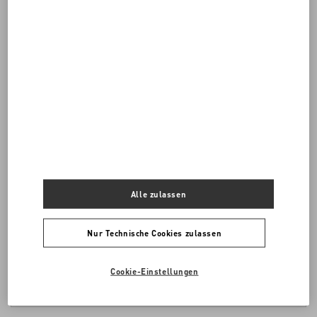
Möchten Sie von uns kontaktiert werden?
Kontaktieren Sie uns
00 800 1959 1960
Alle zulassen
UNS EINE E-MAIL SENDEN
Nur Technische Cookies zulassen
Cookie-Einstellungen