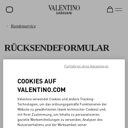
Kundenservice
SALE
ZAHLUNGEN
NEUHEITEN
RÜCKSENDEFORMULAR
ROCKSTUD
VERSAND
DAMEN
Sie können Ihre Bestellung innerhalb von 14 Tagen ab der Lieferung
Fortfahren ohne Akzeptieren
RÜCKGABEN UND RÜCKERSTATTUNGEN
umtauschen.
HERREN
COOKIES AUF
Bevor Sie das Formular ausfüllen, prüfen Sie bitte, ob sich die
EINKAUFEN
TASCHEN
VALENTINO.COM
Artikel im Originalzustand befinden und alle Etiketten noch
GESCHENKE
angebracht sind. Weitere Informationen erhalten Sie in unseren
GRÖSSENBERATUNG
Valentino verwendet Cookies und andere Tracking-
Rückgaberichtlinien
.
SCHMUCK
Technologien, um das ordnungsgemäße Funktionieren der
Website zu gewährleisten (dank technischer Cookies) und,
Wir behalten uns das Recht vor, zu spät erfolgte Rücksendungen
RECHTLICHES
V-UNIVERSE
mit Ihrer Zustimmung, um Inhalte zu personalisieren,
oder Artikel, die sich nicht in dem Originalzustand befinden, in dem
gezielte Werbemitteilungen zu versenden, Analysen des
Sie sie erhalten haben, abzulehnen. Hinweis: Personalisierte
Nutzerverhaltens und der Wirksamkeit seiner