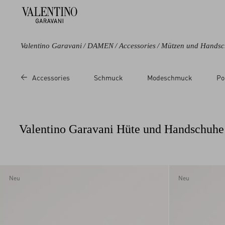
Valentino Garavani
/
DAMEN
/
Accessories
/
Mützen und Hands
Farbe
Kategorie
Preis
Größe
Accessories
Schmuck
Modeschmuck
Po
Schwarz
Stirnbänder
Sale
55
Braun
Handschuhe
Regulär
56
Beige
Hüte
57
Valentino Garavani Hüte und Handschuh
Metallic
58
Bunt
6
Weiß
6.5
Pink
7
Neu
Neu
7.5
8
8.5
9