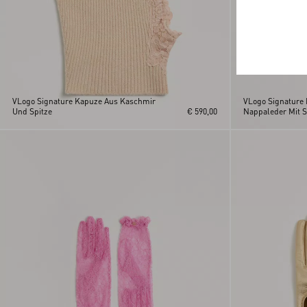
VLogo Signature Kapuze Aus Kaschmir
VLogo Signature
Und Spitze
€ 590,00
Nappaleder Mit S