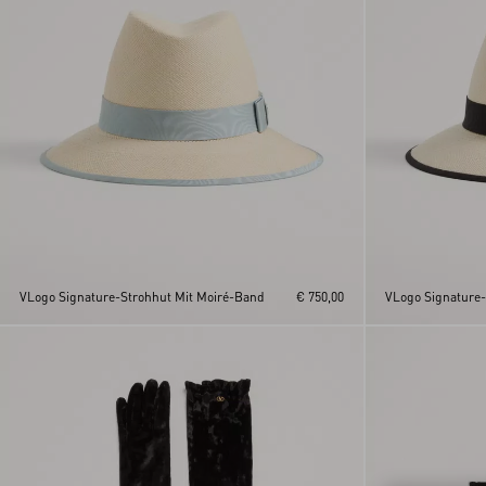
L/X
S/M
UNI
VLogo Signature-Strohhut Mit Moiré-Band
€ 750,00
VLogo Signature-