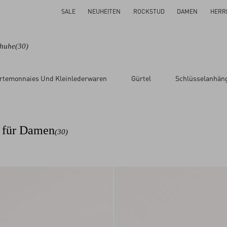
SALE
NEUHEITEN
ROCKSTUD
DAMEN
HERR
chuhe
(30)
rtemonnaies Und Kleinlederwaren
Gürtel
Schlüsselanhän
e für Damen
(30)