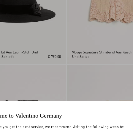
Hut Aus Lapin-Stoff Und
VLogo Signature Stirnband Aus Kasch
-Schleife
€ 790,00
Und Spitze
me to Valentino Germany
e you get the best service, we recommend visiting the following website: