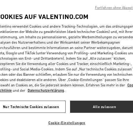
Fortfahren ohne Akzept
COOKIES AUF VALENTINO.COM
lentino verwendet Cookies und andere Tracking-Technologien, um das ordnungsg
nktionieren der Website zu gewährleisten (dank technischer Cookies) und, mit Ihrer
stimmung, um Inhalte zu personalisieren, gezielte Werbemitteilungen zu versende
alysen des Nutzerverhaltens und der Wirksamkeit seiner Werbekampagnen
rchzuführen und bestimmte Informationen an seine Partner weiterzugeben, darunt
ta, Google und TikTok (unter Verwendung von Profiling- und Marketing-Cookies un
chnologien von Erst- und Drittanbietern). Indem Sie auf „Alle zulassen“ klicken,
zeptieren Sie die Verwendung aller Cookies und Tracker, einschließlich Marketing-,
 Biker-Handschuhe Aus
ofiling- und Social Media-Cookies. Indem Sie auf „Nur technische Cookies zulassen
€ 540,00
VLogo Signature Chenille-Handschuh
icken oder das Banner schließen, erlauben Sie nur die Verwendung von technischen
okies und deaktivieren alle anderen. Über „Cookie-Einstellungen“ passen Sie Ihre
swahl an Cookies an, die Sie jederzeit ändern können. Erfahren Sie mehr in der
Coo
chtlinie
und der
Datenschutzerklärung
.
Nur Technische Cookies zulassen
Alle zulassen
Cookie-Einstellungen