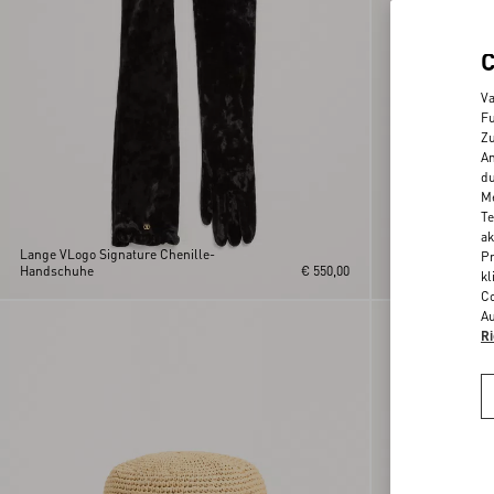
Va
Fu
Zu
An
du
Me
Te
ak
Lange VLogo Signature Chenille-
VLogo Signature
Pr
Handschuhe
€ 550,00
Spitze Und Leder
kl
Co
Au
Ri