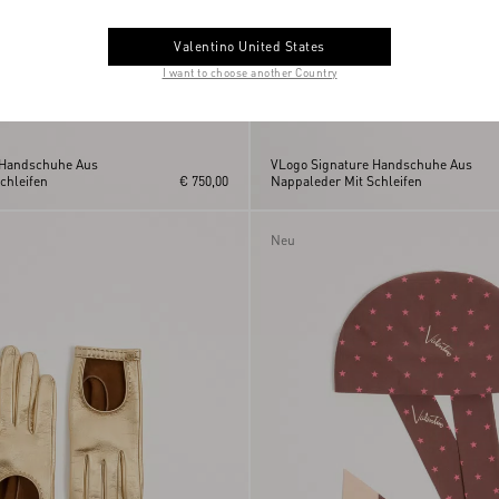
Valentino United States
I want to choose another Country
 Handschuhe Aus
VLogo Signature Handschuhe Aus
chleifen
€ 750,00
Nappaleder Mit Schleifen
Neu