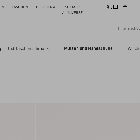
EN
TASCHEN
GESCHENKE
SCHMUCK
V-UNIVERSE
Filter nach
So
Empfehlungen
ger Und Taschenschmuck
Mützen und Handschuhe
Weich
Alles zurücksetzen
Änderungen übernehmen
Preis absteigend
Preis aufsteigend
Neuheiten