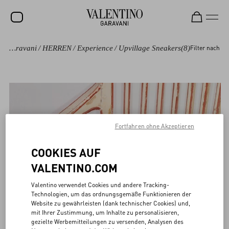
Valentino Garavani
/
HERREN
/
Experience
/
Upvillage Sneakers
(8)
Filter nach
SALE
NEUHEITEN
ROCKSTUD
DAMEN
Fortfahren ohne Akzeptieren
HERREN
TASCHEN
COOKIES AUF
VALENTINO.COM
GESCHENKE
Valentino verwendet Cookies und andere Tracking-
SCHMUCK
Technologien, um das ordnungsgemäße Funktionieren der
Website zu gewährleisten (dank technischer Cookies) und,
V-UNIVERSE
mit Ihrer Zustimmung, um Inhalte zu personalisieren,
gezielte Werbemitteilungen zu versenden, Analysen des