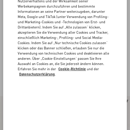
Nutzerverhaltens und der Wirksamkeit seiner
Werbekampagnen durchzuführen und bestimmte
Informationen an seine Partner weiterzugeben, darunter
Meta, Google und TikTok (unter Verwendung von Profiling-
und Marketing-Cookies und -Technologien von Erst- und
Drittanbietern). Indem Sie auf „Alle zulassen“ klicken,
akzeptieren Sie die Verwendung aller Cookies und Tracker,
einschließlich Marketing-, Profiling- und Social Media-
Cookies. Indem Sie auf „Nur technische Cookies zulassen“
klicken oder das Banner schließen, erlauben Sie nur die
Verwendung von technischen Cookies und deaktivieren alle
anderen. Über „Cookie-Einstellungen“ passen Sie Ihre
Auswahl an Cookies an, die Sie jederzeit ändern können.
Erfahren Sie mehr in der
Cookie-Richtlinie
und der
Valentino Garavani Upvillage für Herren
(8)
Datenschutzerklärung
.
Die Low-Tops in klaren Farben und mit dem ikonischen Band aufgelockert,
verleihen einen von den 70er-Jahren inspirierten Look.
Neu
Neu