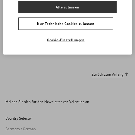
ENTDECKEN SIE MEHR
Alle zulassen
Nur Technische Cookies zulassen
Herrenschuhe
Open Royco Sneakers
Cookie-Einstellungen
Zurück zum Anfang
Melden Sie sich für den Newsletter von Valentino an
Country Selector
Germany / German