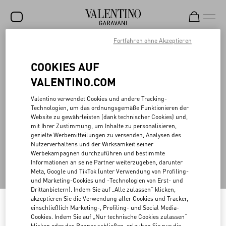
Fortfahren ohne Akzeptieren
SALE
COOKIES AUF
Zurück zum Anfang
NEUHEITEN
VALENTINO.COM
ROCKSTUD
Valentino verwendet Cookies und andere Tracking-
Technologien, um das ordnungsgemäße Funktionieren der
DAMEN
Melden Sie sich für den Newsletter von Valentino an
Website zu gewährleisten (dank technischer Cookies) und,
mit Ihrer Zustimmung, um Inhalte zu personalisieren,
HERREN
gezielte Werbemitteilungen zu versenden, Analysen des
Country Selector
Nutzerverhaltens und der Wirksamkeit seiner
TASCHEN
Werbekampagnen durchzuführen und bestimmte
Germany / German
Informationen an seine Partner weiterzugeben, darunter
GESCHENKE
Meta, Google und TikTok (unter Verwendung von Profiling-
und Marketing-Cookies und -Technologien von Erst- und
SCHMUCK
Drittanbietern). Indem Sie auf „Alle zulassen“ klicken,
akzeptieren Sie die Verwendung aller Cookies und Tracker,
V-UNIVERSE
KÖNNEN WIR IHNEN HELFEN?
einschließlich Marketing-, Profiling- und Social Media-
Welcome to Valentino Germany
Cookies. Indem Sie auf „Nur technische Cookies zulassen“
Verfolgen Sie Ihre Bestellung
SERVICES