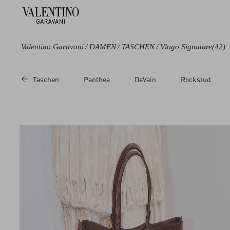
Valentino Garavani
/
DAMEN
/
TASCHEN
/
Vlogo Signature
(42)
Farbe
Kategorie
Taschen
Panthea
DeVain
Rockstud
Schwarz
Schultertaschen
Grün
Shopper Taschen
Braun
Taschen mit
einem griffen
Beige
Pochetten
Metallic
Portemonnaies
Bunt
mit kette
Weiß
Beutel
Rot
Beautycases
Pink