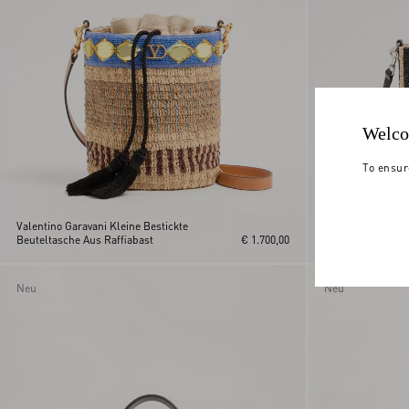
Welco
To ensur
Valentino Garavani Kleine Bestickte
Valentino Garava
Beuteltasche Aus Raffiabast
€ 1.700,00
Aus Gestreiftem R
Neu
Neu