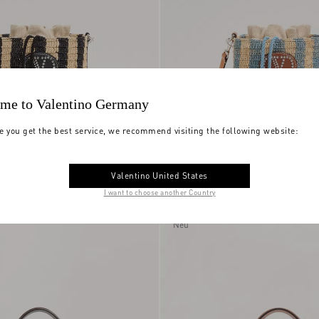
me to Valentino Germany
e you get the best service, we recommend visiting the following website:
Valentino United States
ni Kleine Bucket Bag
Valentino Garavani Kleine Bucket Bag
affiabast
€ 1.400,00
Aus Gestreiftem Raffiabast
I want to choose another Country
Neu