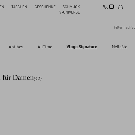
EN
TASCHEN
GESCHENKE
SCHMUCK
V-UNIVERSE
Filter nach
So
Empfehlungen
Antibes
AllTime
Vlogo Signature
Nellcôte
Alles zurücksetzen
Änderungen übernehmen
Preis absteigend
Preis aufsteigend
Neuheiten
n für Damen
(42)