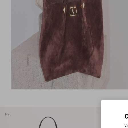
Neu
Neu
Va