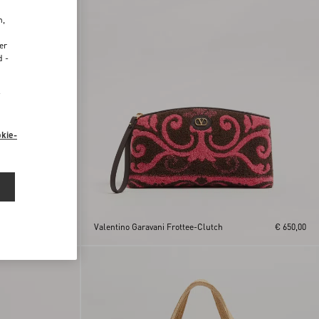
n,
er
d -
“
kie-
ast
€ 650,00
Valentino Garavani Frottee-Clutch
€ 650,00