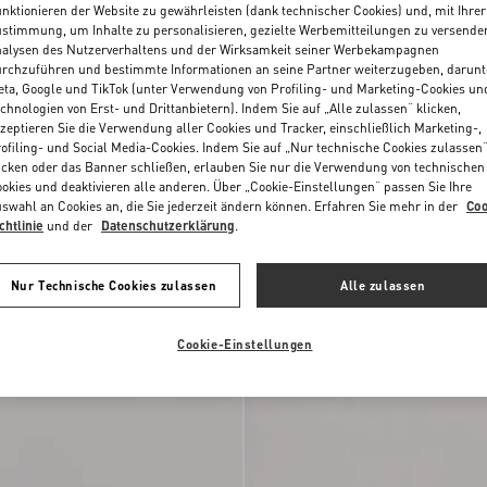
nktionieren der Website zu gewährleisten (dank technischer Cookies) und, mit Ihrer
stimmung, um Inhalte zu personalisieren, gezielte Werbemitteilungen zu versende
alysen des Nutzerverhaltens und der Wirksamkeit seiner Werbekampagnen
rchzuführen und bestimmte Informationen an seine Partner weiterzugeben, darunt
ta, Google und TikTok (unter Verwendung von Profiling- und Marketing-Cookies un
chnologien von Erst- und Drittanbietern). Indem Sie auf „Alle zulassen“ klicken,
zeptieren Sie die Verwendung aller Cookies und Tracker, einschließlich Marketing-,
ofiling- und Social Media-Cookies. Indem Sie auf „Nur technische Cookies zulassen
icken oder das Banner schließen, erlauben Sie nur die Verwendung von technischen
okies und deaktivieren alle anderen. Über „Cookie-Einstellungen“ passen Sie Ihre
swahl an Cookies an, die Sie jederzeit ändern können. Erfahren Sie mehr in der
Coo
chtlinie
und der
Datenschutzerklärung
.
Nur Technische Cookies zulassen
Alle zulassen
ni Medium
Valentino Garavani Clutch Aus Raffiab
Cookie-Einstellungen
us Frottee
€ 1.700,00
Mit Geometrischem Muster