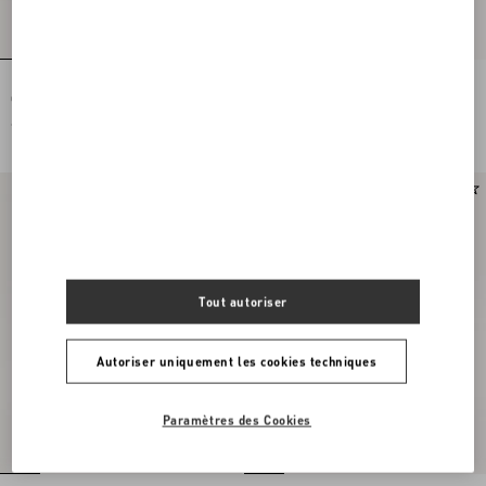
Petit Sac Porté Épaule Valentino
Petit Sac Porté Épaule Valentino
Garavani Locò En Cuir De Veau Lamé
Garavani Locò Brodé Avec Logo Bijou
Avec Logo Bijou
€ 2.400,00
€ 3.200,00
Tout autoriser
Autoriser uniquement les cookies techniques
Paramètres des Cookies