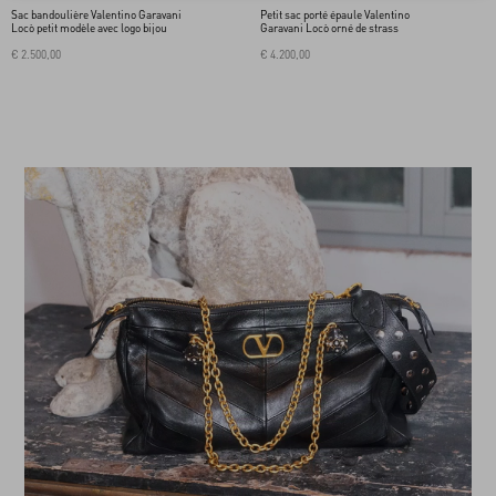
Sac bandoulière Valentino Garavani
Petit sac porté épaule Valentino
Locò petit modèle avec logo bijou
Garavani Locò orné de strass
€ 2.500,00
€ 4.200,00