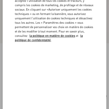
acceptez l'utilisation de tous les cookies et traceurs, y
compris les cookies de marketing, de profilage et de réseaux
sociaux. En cliquant sur «Autoriser uniquement les cookies
techniques » ou en fermant la bannière, vous autorisez
uniquement l'utilisation de cookies techniques et désactivez
tous les autres. Les « Paramètres des cookies » vous
permettent de personnaliser vos choix en matière de cookies
et de les modifier à tout moment. Pour en savoir plus,
consultez
la politique en matière de cookies
et
la
politique de confidentialité
.
Nouveauté
Sac Bandoulière Valentino Garavani Locò Petit
Modèle Avec Logo Bijou
menthe/cristal
Acheter
Acheter
UNI
Taille:
Livraison et Retour Offerts