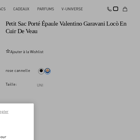
ACS
CADEAUX
PARFUMS
V-UNIVERSE
Nouveauté
Petit Sac Porté Épaule Valentino Garavani Locò En
Cuir De Veau
Ajouter à la Wishlist
rose cannelle
Taille:
UNI
epter
pour