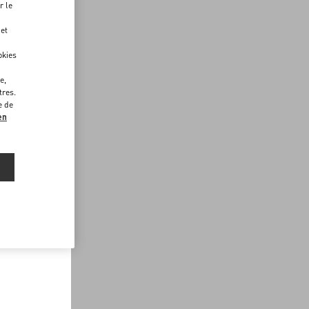
r le
 et
okies
e,
tres.
e de
en