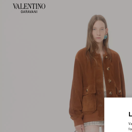
Va
fo