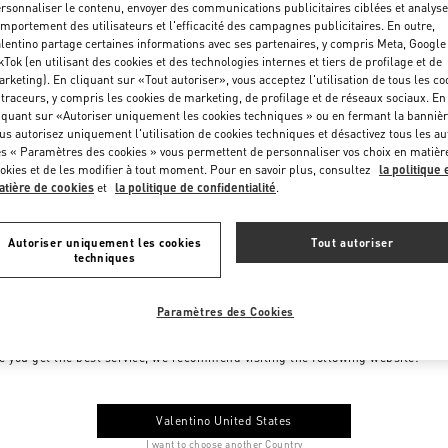
rsonnaliser le contenu, envoyer des communications publicitaires ciblées et analyse
mportement des utilisateurs et l'efficacité des campagnes publicitaires. En outre,
lentino partage certaines informations avec ses partenaires, y compris Meta, Google
kTok (en utilisant des cookies et des technologies internes et tiers de profilage et de
rketing). En cliquant sur «Tout autoriser», vous acceptez l'utilisation de tous les co
 traceurs, y compris les cookies de marketing, de profilage et de réseaux sociaux. En
iquant sur «Autoriser uniquement les cookies techniques » ou en fermant la bannièr
us autorisez uniquement l'utilisation de cookies techniques et désactivez tous les au
s « Paramètres des cookies » vous permettent de personnaliser vos choix en matièr
okies et de les modifier à tout moment. Pour en savoir plus, consultez
la politique 
tière de cookies
et
la politique de confidentialité
.
Autoriser uniquement les cookies
Tout autoriser
techniques
Paramètres des Cookies
me to Valentino Monaco
e you get the best service, we recommend visiting the following website:
Valentino United States
I want to choose another Country