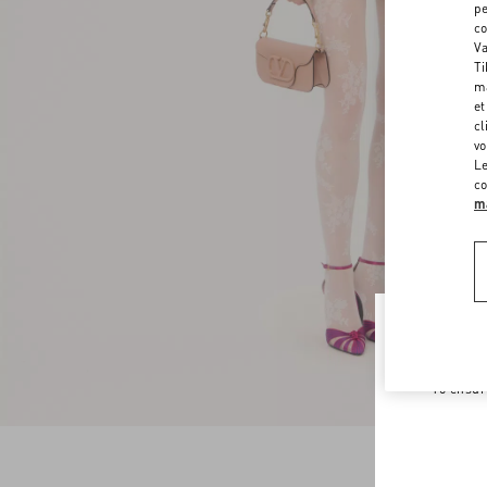
pe
co
Va
Ti
ma
et
cl
vo
Le
co
ma
Welco
To ensur