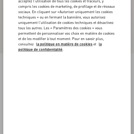
acceptez l'utilisation de tous les cookies et traceurs, y
compris les cookies de marketing, de profilage et de réseaux
sociaux. En cliquant sur «Autoriser uniquement les cookies
techniques » ou en fermant la bannière, vous autorisez
uniquement l'utilisation de cookies techniques et désactivez
tous les autres. Les « Paramètres des cookies » vous
permettent de personnaliser vos choix en matière de cookies
et de les modifier à tout moment. Pour en savoir plus,
consultez
la politique en matière de cookies
et
la
politique de confidentialité
.
Chaussures Bateau Lord Chunky En Cuir De
Buffle
tabac
38
38.5
39
39.5
40
40.5
41
41.5
Taille:
42
42.5
43
43.5
44
44.5
45
45.5
Guide des tailles
Acheter
Acheter
46