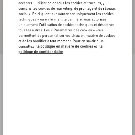
acceptez l'utilisation de tous les cookies et traceurs, y
compris les cookies de marketing, de profilage et de réseaux
sociaux. En cliquant sur «Autoriser uniquement les cookies
techniques » ou en fermant la bannière, vous autorisez
uniquement l'utilisation de cookies techniques et désactivez
tous les autres. Les « Paramètres des cookies » vous
permettent de personnaliser vos choix en matière de cookies
et de les modifier à tout moment. Pour en savoir plus,
consultez
la politique en matière de cookies
et
la
politique de confidentialité
.
Nouveauté
Portefeuille Zippé VLogo Signature En Cuir De
Veau Grainé
rose
Acheter
Acheter
UNI
Taille:
Livraison et Retour Offerts