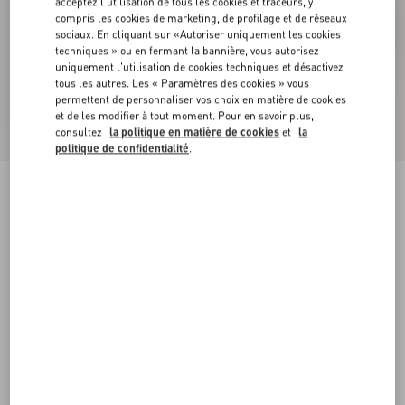
acceptez l'utilisation de tous les cookies et traceurs, y
compris les cookies de marketing, de profilage et de réseaux
sociaux. En cliquant sur «Autoriser uniquement les cookies
techniques » ou en fermant la bannière, vous autorisez
uniquement l'utilisation de cookies techniques et désactivez
tous les autres. Les « Paramètres des cookies » vous
permettent de personnaliser vos choix en matière de cookies
et de les modifier à tout moment. Pour en savoir plus,
consultez
la politique en matière de cookies
et
la
politique de confidentialité
.
Sandales Compensées VLogo Signature En Cuir
De Veau Grainé Laminé, Talon : 120 Mm
platine
35
36
37
38
39
40
41
42
Taille:
Acheter
Acheter
Guide des tailles
Livraison et Retour Offerts