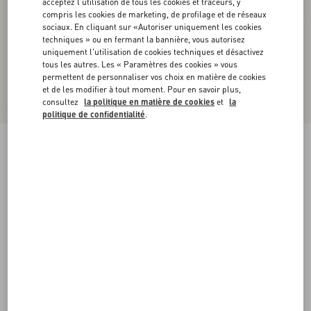
acceptez l'utilisation de tous les cookies et traceurs, y
compris les cookies de marketing, de profilage et de réseaux
sociaux. En cliquant sur «Autoriser uniquement les cookies
techniques » ou en fermant la bannière, vous autorisez
uniquement l'utilisation de cookies techniques et désactivez
tous les autres. Les « Paramètres des cookies » vous
permettent de personnaliser vos choix en matière de cookies
et de les modifier à tout moment. Pour en savoir plus,
consultez
la politique en matière de cookies
et
la
politique de confidentialité
.
Claquettes VLogo Signature En Cuir De Veau,
Talon : 20 Mm
tabac
35
35.5
36
36.5
37
37.5
38
38.5
Taille:
Acheter
Acheter
39
39.5
40
40.5
41
41.5
42
Guide des tailles
Livraison et Retour Offerts