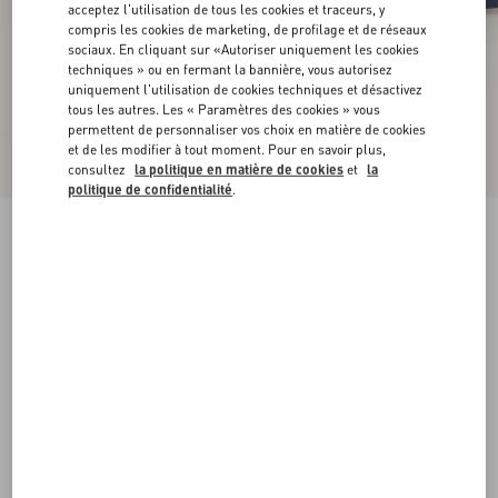
acceptez l'utilisation de tous les cookies et traceurs, y
compris les cookies de marketing, de profilage et de réseaux
sociaux. En cliquant sur «Autoriser uniquement les cookies
techniques » ou en fermant la bannière, vous autorisez
uniquement l'utilisation de cookies techniques et désactivez
tous les autres. Les « Paramètres des cookies » vous
permettent de personnaliser vos choix en matière de cookies
et de les modifier à tout moment. Pour en savoir plus,
consultez
la politique en matière de cookies
et
la
politique de confidentialité
.
Sandale À Plateforme VLogo Signature En Tissu
Crochet 115Mm
bleu/beige
35
35.5
36
36.5
37
37.5
38
38.5
Taille:
Acheter
Acheter
39
39.5
40
40.5
41
41.5
42
Guide des tailles
Livraison et Retour Offerts