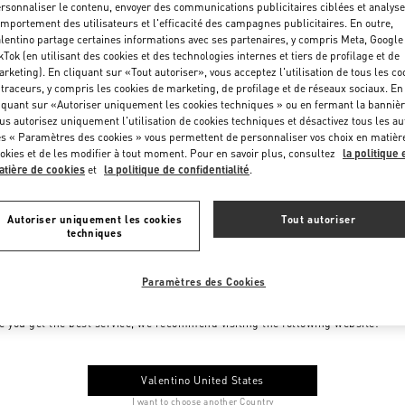
rsonnaliser le contenu, envoyer des communications publicitaires ciblées et analyse
mportement des utilisateurs et l'efficacité des campagnes publicitaires. En outre,
lentino partage certaines informations avec ses partenaires, y compris Meta, Google
kTok (en utilisant des cookies et des technologies internes et tiers de profilage et de
rketing). En cliquant sur «Tout autoriser», vous acceptez l'utilisation de tous les co
 traceurs, y compris les cookies de marketing, de profilage et de réseaux sociaux. En
iquant sur «Autoriser uniquement les cookies techniques » ou en fermant la bannièr
us autorisez uniquement l'utilisation de cookies techniques et désactivez tous les au
s « Paramètres des cookies » vous permettent de personnaliser vos choix en matièr
okies et de les modifier à tout moment. Pour en savoir plus, consultez
la politique 
tière de cookies
et
la politique de confidentialité
.
Autoriser uniquement les cookies
Tout autoriser
techniques
Paramètres des Cookies
me to Valentino Monaco
e you get the best service, we recommend visiting the following website:
Valentino United States
I want to choose another Country