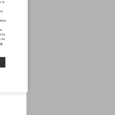
r le
 et
okies
e,
tres.
e de
en