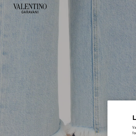
Va
fo