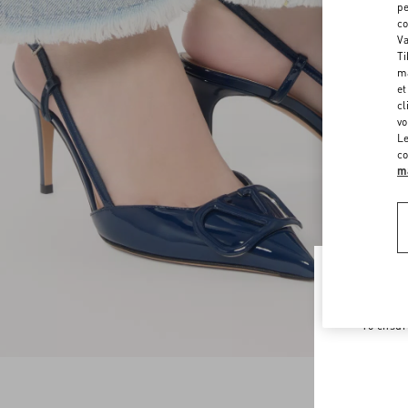
pe
co
Va
Ti
ma
et
cl
vo
Le
co
ma
Welco
To ensur