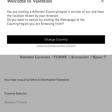
Welcome to Valentino
PRÉ-COMMANDE : FRAIS DE PORT ESTIMÉS ENTRE {0} ET {1}.
You are visiting a different Country/region's version of our site than
Sélectionnez votre taille
Sélectionnez votre taille
Trouver en boutique
Pré-commander
Pré-commander
Pour en savoir plus sur les pré-commandes,
cliquez ici
DESCRIPTION
the location shown by your browser.
Do you want to switch by visiting the Homepage of the
Country/region you are browsing from?
M'avertir
Boucles d'oreilles Valentino Garavani VLogo Signature en métal et cristal
Souhaitez-vous une aide ?
Vérifier la disponibilité en boutique
Finition palladium
Cristaux taille baguette appliqués
Change Country
I want to choose another Country
Hauteur : 3,1 cm
Largeur : 4,7 cm
Valentino Garavani
/
FEMME
/
Accessoires
/
Bijoux
Fermoir poussette (pour oreilles percées)
Fabrication italienne
Code produit : 2W0J0T21YCW_6RX
Inscrivez-vous à la lettre d’information Valentino
Country Selector
Monaco / French