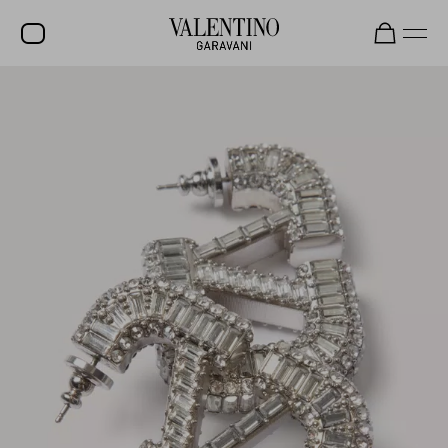
SOLDES
NOUVEAUTÉS
ROCKSTUD
FEMME
HOMME
SACS
CADEAUX
PARFUMS
V-UNIVERSE