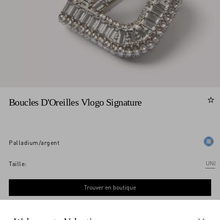
Boucles D'Oreilles Vlogo Signature
palladium/argent
Acheter
Acheter
UNI
Taille:
Trouver en boutique
Paiement express
M'avertir
Paiement express