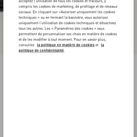
acceptez l'utilisation de tous les cookies et traceurs, y
compris les cookies de marketing, de profilage et de réseaux
sociaux. En cliquant sur «Autoriser uniquement les cookies
techniques » ou en fermant la bannière, vous autorisez
uniquement l'utilisation de cookies techniques et désactivez
tous les autres. Les « Paramètres des cookies » vous
permettent de personnaliser vos choix en matière de cookies
et de les modifier à tout moment. Pour en savoir plus,
consultez
la politique en matière de cookies
et
la
politique de confidentialité
.
Bottines VLogo Signature En Veau. Talon :
75 Mm
noir
35
35.5
36
36.5
37
37.5
38
38.5
Taille:
Acheter
Acheter
39
39.5
40
40.5
41
41.5
42
Guide des tailles
Livraison et Retour Offerts