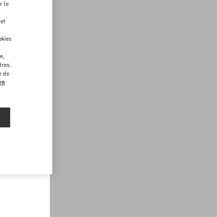
r le
 et
okies
e,
tres.
e de
en