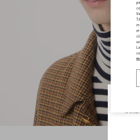
pe
co
Va
Ti
ma
et
cl
vo
Le
co
ma
Welco
To ensur