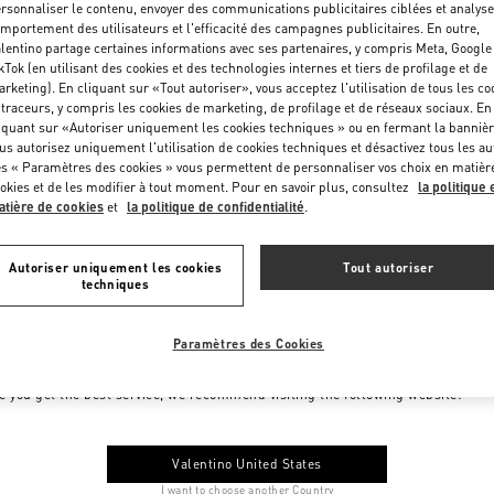
rsonnaliser le contenu, envoyer des communications publicitaires ciblées et analyse
mportement des utilisateurs et l'efficacité des campagnes publicitaires. En outre,
lentino partage certaines informations avec ses partenaires, y compris Meta, Google
kTok (en utilisant des cookies et des technologies internes et tiers de profilage et de
rketing). En cliquant sur «Tout autoriser», vous acceptez l'utilisation de tous les co
 traceurs, y compris les cookies de marketing, de profilage et de réseaux sociaux. En
iquant sur «Autoriser uniquement les cookies techniques » ou en fermant la bannièr
us autorisez uniquement l'utilisation de cookies techniques et désactivez tous les au
s « Paramètres des cookies » vous permettent de personnaliser vos choix en matièr
okies et de les modifier à tout moment. Pour en savoir plus, consultez
la politique 
tière de cookies
et
la politique de confidentialité
.
Autoriser uniquement les cookies
Tout autoriser
techniques
Paramètres des Cookies
me to Valentino Monaco
e you get the best service, we recommend visiting the following website:
Valentino United States
I want to choose another Country