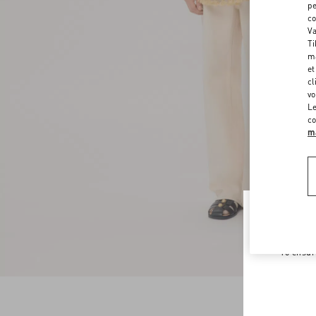
pe
co
Va
Ti
ma
et
cl
vo
Le
co
ma
Welco
To ensur