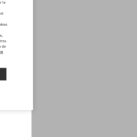
r le
 et
okies
e,
tres.
e de
en