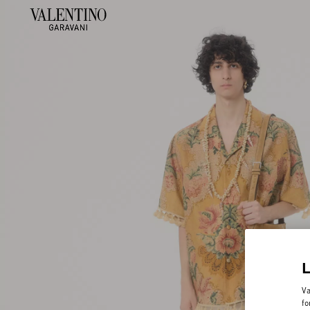
Va
fo