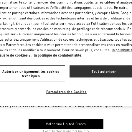
rsonnaliser le contenu, envoyer des communications publicitaires ciblées et analyse
mportement des utilisateurs et l'efficacité des campagnes publicitaires. En outre,
lentino partage certaines informations avec ses partenaires, y compris Meta, Google
kTok (en utilisant des cookies et des technologies internes et tiers de profilage et de
rketing). En cliquant sur «Tout autoriser», vous acceptez l'utilisation de tous les co
 traceurs, y compris les cookies de marketing, de profilage et de réseaux sociaux. En
iquant sur «Autoriser uniquement les cookies techniques » ou en fermant la bannièr
us autorisez uniquement l'utilisation de cookies techniques et désactivez tous les au
s « Paramètres des cookies » vous permettent de personnaliser vos choix en matièr
okies et de les modifier à tout moment. Pour en savoir plus, consultez
la politique 
tière de cookies
et
la politique de confidentialité
.
Autoriser uniquement les cookies
Tout autoriser
techniques
Paramètres des Cookies
me to Valentino Monaco
e you get the best service, we recommend visiting the following website:
Valentino United States
I want to choose another Country