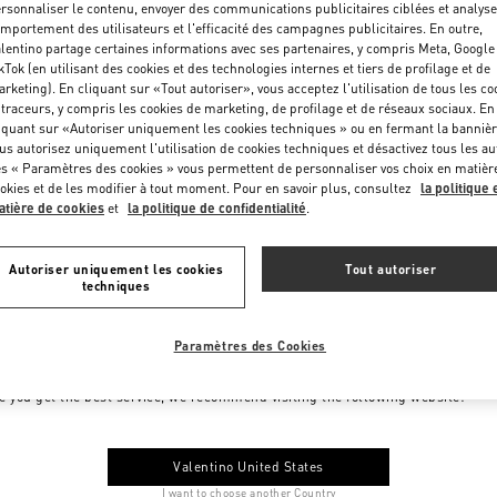
rsonnaliser le contenu, envoyer des communications publicitaires ciblées et analyse
mportement des utilisateurs et l'efficacité des campagnes publicitaires. En outre,
lentino partage certaines informations avec ses partenaires, y compris Meta, Google
kTok (en utilisant des cookies et des technologies internes et tiers de profilage et de
rketing). En cliquant sur «Tout autoriser», vous acceptez l'utilisation de tous les co
 traceurs, y compris les cookies de marketing, de profilage et de réseaux sociaux. En
iquant sur «Autoriser uniquement les cookies techniques » ou en fermant la bannièr
us autorisez uniquement l'utilisation de cookies techniques et désactivez tous les au
s « Paramètres des cookies » vous permettent de personnaliser vos choix en matièr
okies et de les modifier à tout moment. Pour en savoir plus, consultez
la politique 
tière de cookies
et
la politique de confidentialité
.
Autoriser uniquement les cookies
Tout autoriser
techniques
Paramètres des Cookies
me to Valentino Monaco
e you get the best service, we recommend visiting the following website:
Valentino United States
I want to choose another Country