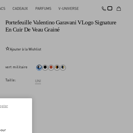
ACS
CADEAUX
PARFUMS
V-UNIVERSE
Nouveauté
Portefeuille Valentino Garavani VLogo Signature
En Cuir De Veau Grainé
Ajouter à la Wishlist
vert militaire
Taille:
UNI
epter
pour