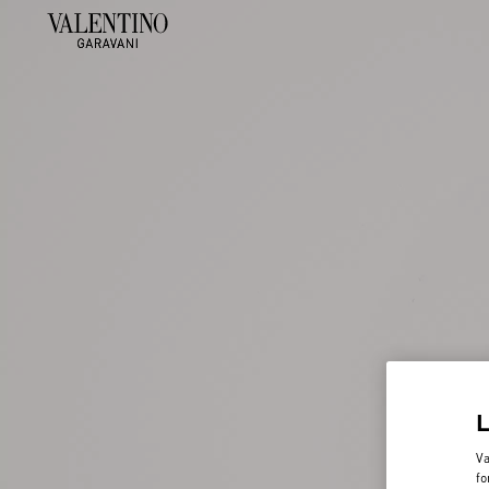
Va
fo