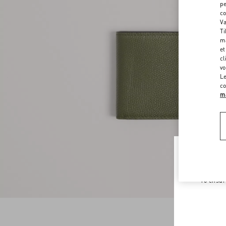
pe
co
Va
Ti
ma
et
cl
vo
Le
co
ma
Welco
To ensur