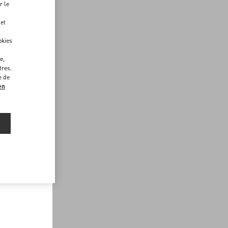
r le
 et
okies
e,
tres.
e de
en