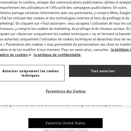
rsonnaliser le contenu, envoyer des communications publicitaires ciblées et analyse
mportement des utilisateurs et l'efficacité des campagnes publicitaires. En outre,
lentino partage certaines informations avec ses partenaires, y compris Meta, Google
kTok (en utilisant des cookies et des technologies internes et tiers de profilage et de
rketing). En cliquant sur «Tout autoriser», vous acceptez l'utilisation de tous les co
 traceurs, y compris les cookies de marketing, de profilage et de réseaux sociaux. En
iquant sur «Autoriser uniquement les cookies techniques » ou en fermant la bannièr
us autorisez uniquement l'utilisation de cookies techniques et désactivez tous les au
s « Paramètres des cookies » vous permettent de personnaliser vos choix en matièr
okies et de les modifier à tout moment. Pour en savoir plus, consultez
la politique 
tière de cookies
et
la politique de confidentialité
.
Autoriser uniquement les cookies
Tout autoriser
techniques
Paramètres des Cookies
me to Valentino Monaco
e you get the best service, we recommend visiting the following website:
Valentino United States
I want to choose another Country