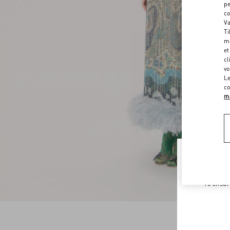
pe
co
Va
Ti
ma
et
cl
vo
Le
co
ma
Welco
To ensur