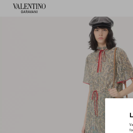
Va
fo