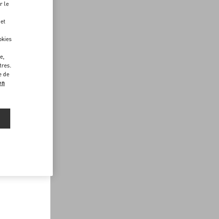
r le
 et
okies
e,
tres.
e de
en