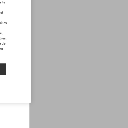
r le
 et
okies
e,
tres.
e de
en