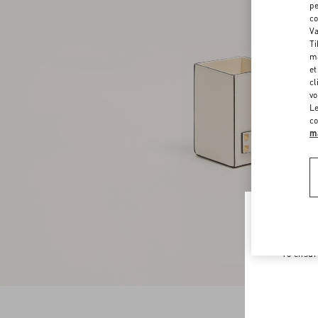
pe
co
Va
Ti
ma
et
cl
vo
Le
co
ma
Welco
To ensur