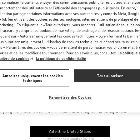
rsonnaliser le contenu, envoyer des communications publicitaires ciblées et analyse
mportement des utilisateurs et l'efficacité des campagnes publicitaires. En outre,
lentino partage certaines informations avec ses partenaires, y compris Meta, Google
kTok (en utilisant des cookies et des technologies internes et tiers de profilage et de
rketing). En cliquant sur «Tout autoriser», vous acceptez l'utilisation de tous les co
 traceurs, y compris les cookies de marketing, de profilage et de réseaux sociaux. En
iquant sur «Autoriser uniquement les cookies techniques » ou en fermant la bannièr
us autorisez uniquement l'utilisation de cookies techniques et désactivez tous les au
s « Paramètres des cookies » vous permettent de personnaliser vos choix en matièr
okies et de les modifier à tout moment. Pour en savoir plus, consultez
la politique 
tière de cookies
et
la politique de confidentialité
.
Autoriser uniquement les cookies
Tout autoriser
techniques
Paramètres des Cookies
me to Valentino Monaco
e you get the best service, we recommend visiting the following website:
Valentino United States
I want to choose another Country