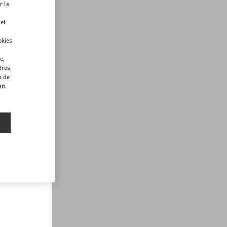
r le
 et
okies
e,
tres.
e de
en