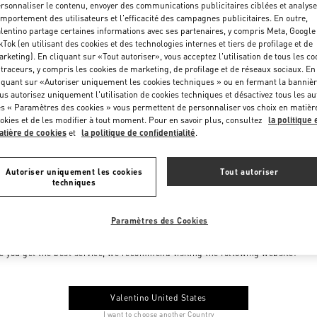
rsonnaliser le contenu, envoyer des communications publicitaires ciblées et analyse
mportement des utilisateurs et l'efficacité des campagnes publicitaires. En outre,
lentino partage certaines informations avec ses partenaires, y compris Meta, Google
kTok (en utilisant des cookies et des technologies internes et tiers de profilage et de
rketing). En cliquant sur «Tout autoriser», vous acceptez l'utilisation de tous les co
 traceurs, y compris les cookies de marketing, de profilage et de réseaux sociaux. En
iquant sur «Autoriser uniquement les cookies techniques » ou en fermant la bannièr
us autorisez uniquement l'utilisation de cookies techniques et désactivez tous les au
s « Paramètres des cookies » vous permettent de personnaliser vos choix en matièr
okies et de les modifier à tout moment. Pour en savoir plus, consultez
la politique 
tière de cookies
et
la politique de confidentialité
.
Autoriser uniquement les cookies
Tout autoriser
techniques
Paramètres des Cookies
me to Valentino Monaco
e you get the best service, we recommend visiting the following website:
Valentino United States
I want to choose another Country