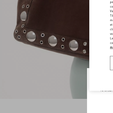
pe
co
Va
Ti
ma
et
cl
vo
Le
co
ma
Welco
To ensur