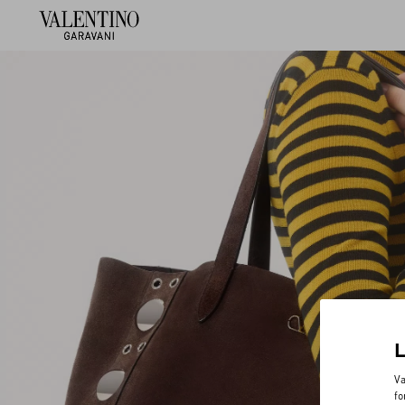
Va
fo