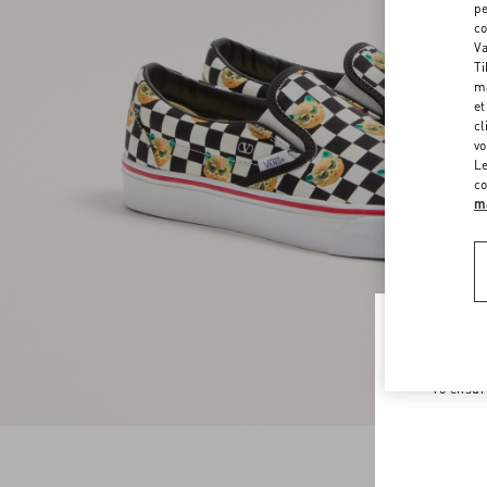
pe
co
Va
Ti
ma
et
cl
vo
Le
co
ma
Welco
To ensur