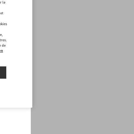
r le
 et
okies
e,
tres.
e de
en