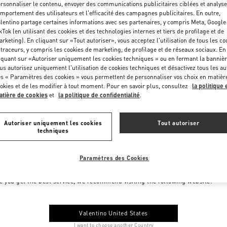
rsonnaliser le contenu, envoyer des communications publicitaires ciblées et analyse
mportement des utilisateurs et l'efficacité des campagnes publicitaires. En outre,
lentino partage certaines informations avec ses partenaires, y compris Meta, Google
kTok (en utilisant des cookies et des technologies internes et tiers de profilage et de
rketing). En cliquant sur «Tout autoriser», vous acceptez l'utilisation de tous les co
 traceurs, y compris les cookies de marketing, de profilage et de réseaux sociaux. En
iquant sur «Autoriser uniquement les cookies techniques » ou en fermant la bannièr
us autorisez uniquement l'utilisation de cookies techniques et désactivez tous les au
s « Paramètres des cookies » vous permettent de personnaliser vos choix en matièr
okies et de les modifier à tout moment. Pour en savoir plus, consultez
la politique 
tière de cookies
et
la politique de confidentialité
.
Autoriser uniquement les cookies
Tout autoriser
techniques
Paramètres des Cookies
me to Valentino Monaco
e you get the best service, we recommend visiting the following website:
Valentino United States
I want to choose another Country