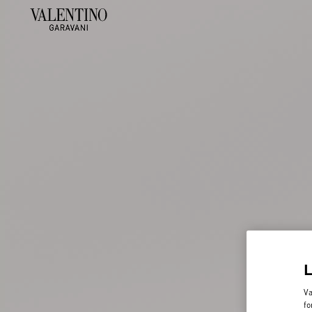
Va
fo