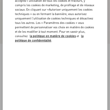
acceptez l'utilisation de tous les cookies et traceurs, y
compris les cookies de marketing, de profilage et de réseaux
sociaux. En cliquant sur «Autoriser uniquement les cookies
techniques » ou en fermant la bannière, vous autorisez
uniquement l'utilisation de cookies techniques et désactivez
tous les autres. Les « Paramètres des cookies » vous
permettent de personnaliser vos choix en matière de cookies
et de les modifier à tout moment. Pour en savoir plus,
consultez
la politique en matière de cookies
et
la
politique de confidentialité
.
Baskets À Enfiler Valentino Garavani Et Vans
En Tissu À Imprimé VLogo Checkerboard
rouge pur/noir
39
40
40.5
41
42
42.5
43
44
Taille:
Acheter
Acheter
44.5
45
46
47
Guide des tailles
Livraison et Retour Offerts