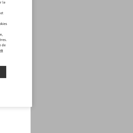
r le
 et
okies
e,
tres.
e de
en