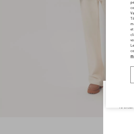
pe
co
Va
Ti
ma
et
cl
vo
Le
co
ma
Welco
To ensur