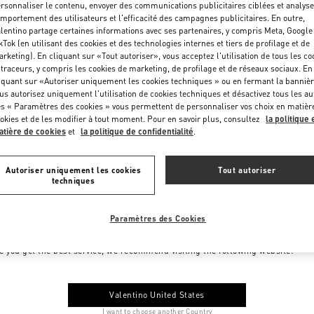
rsonnaliser le contenu, envoyer des communications publicitaires ciblées et analyse
mportement des utilisateurs et l'efficacité des campagnes publicitaires. En outre,
lentino partage certaines informations avec ses partenaires, y compris Meta, Google
kTok (en utilisant des cookies et des technologies internes et tiers de profilage et de
rketing). En cliquant sur «Tout autoriser», vous acceptez l'utilisation de tous les co
 traceurs, y compris les cookies de marketing, de profilage et de réseaux sociaux. En
iquant sur «Autoriser uniquement les cookies techniques » ou en fermant la bannièr
us autorisez uniquement l'utilisation de cookies techniques et désactivez tous les au
s « Paramètres des cookies » vous permettent de personnaliser vos choix en matièr
okies et de les modifier à tout moment. Pour en savoir plus, consultez
la politique 
tière de cookies
et
la politique de confidentialité
.
Autoriser uniquement les cookies
Tout autoriser
techniques
Paramètres des Cookies
me to Valentino Monaco
e you get the best service, we recommend visiting the following website:
Valentino United States
I want to choose another Country