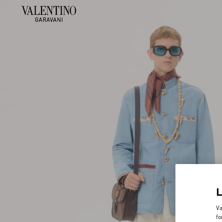
Va
fo