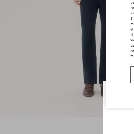
pe
co
Va
Ti
ma
et
cl
vo
Le
co
ma
Welco
To ensur