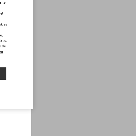
r le
 et
okies
e,
tres.
e de
en