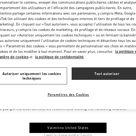
rsonnaliser le contenu, envoyer des communications publicitaires ciblées et analyse
mportement des utilisateurs et l'efficacité des campagnes publicitaires. En outre,
lentino partage certaines informations avec ses partenaires, y compris Meta, Google
kTok (en utilisant des cookies et des technologies internes et tiers de profilage et de
rketing). En cliquant sur «Tout autoriser», vous acceptez l'utilisation de tous les co
 traceurs, y compris les cookies de marketing, de profilage et de réseaux sociaux. En
iquant sur «Autoriser uniquement les cookies techniques » ou en fermant la bannièr
us autorisez uniquement l'utilisation de cookies techniques et désactivez tous les au
s « Paramètres des cookies » vous permettent de personnaliser vos choix en matièr
okies et de les modifier à tout moment. Pour en savoir plus, consultez
la politique 
tière de cookies
et
la politique de confidentialité
.
Autoriser uniquement les cookies
Tout autoriser
techniques
Paramètres des Cookies
me to Valentino Monaco
e you get the best service, we recommend visiting the following website:
Valentino United States
I want to choose another Country