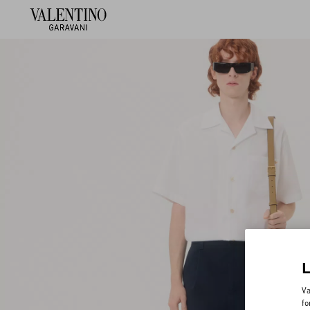
Va
fo