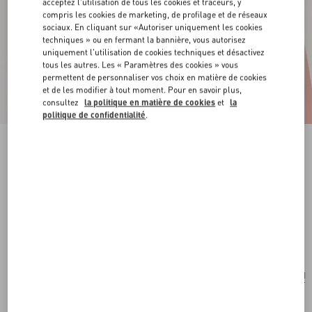
acceptez l'utilisation de tous les cookies et traceurs, y
compris les cookies de marketing, de profilage et de réseaux
sociaux. En cliquant sur «Autoriser uniquement les cookies
techniques » ou en fermant la bannière, vous autorisez
uniquement l'utilisation de cookies techniques et désactivez
tous les autres. Les « Paramètres des cookies » vous
permettent de personnaliser vos choix en matière de cookies
et de les modifier à tout moment. Pour en savoir plus,
consultez
la politique en matière de cookies
et
la
politique de confidentialité
.
Nouveauté
Boucles D'Oreilles Trop Chou En Métal Et
Cristaux Swarovski®
palladium/cristal
Acheter
Acheter
UNI
Taille:
Livraison et Retour Offerts