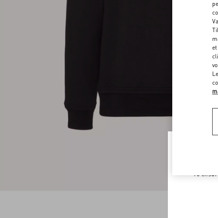
pe
co
Va
Ti
ma
et
cl
vo
Le
co
ma
Welco
To ensur