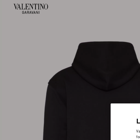
Va
fo