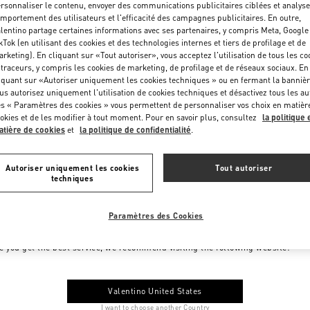
rsonnaliser le contenu, envoyer des communications publicitaires ciblées et analyse
mportement des utilisateurs et l'efficacité des campagnes publicitaires. En outre,
lentino partage certaines informations avec ses partenaires, y compris Meta, Google
kTok (en utilisant des cookies et des technologies internes et tiers de profilage et de
rketing). En cliquant sur «Tout autoriser», vous acceptez l'utilisation de tous les co
 traceurs, y compris les cookies de marketing, de profilage et de réseaux sociaux. En
iquant sur «Autoriser uniquement les cookies techniques » ou en fermant la bannièr
us autorisez uniquement l'utilisation de cookies techniques et désactivez tous les au
s « Paramètres des cookies » vous permettent de personnaliser vos choix en matièr
okies et de les modifier à tout moment. Pour en savoir plus, consultez
la politique 
tière de cookies
et
la politique de confidentialité
.
Autoriser uniquement les cookies
Tout autoriser
techniques
Paramètres des Cookies
me to Valentino Monaco
e you get the best service, we recommend visiting the following website:
Valentino United States
I want to choose another Country