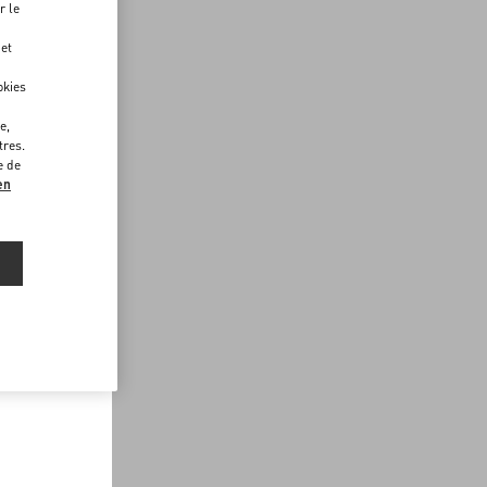
r le
 et
okies
e,
tres.
e de
en