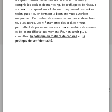
acceptez l'utilisation de tous les cookies et traceurs, y
compris les cookies de marketing, de profilage et de réseaux
sociaux. En cliquant sur «Autoriser uniquement les cookies
techniques » ou en fermant la bannière, vous autorisez
uniquement l'utilisation de cookies techniques et désactivez
tous les autres. Les « Paramètres des cookies » vous
permettent de personnaliser vos choix en matière de cookies
et de les modifier à tout moment. Pour en savoir plus,
consultez
la politique en matière de cookies
et
la
politique de confidentialité
.
Petit Sac Valentino Garavani Rockstud Spike En
Nappa Lamé
mekong
Acheter
Acheter
UNI
Taille:
Livraison et Retour Offerts
Trouver en boutique