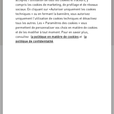
acceptez l'utilisation de tous les cookies et traceurs, y
compris les cookies de marketing, de profilage et de réseaux
sociaux. En cliquant sur «Autoriser uniquement les cookies
techniques » ou en fermant la bannière, vous autorisez
uniquement l'utilisation de cookies techniques et désactivez
tous les autres. Les « Paramètres des cookies » vous
permettent de personnaliser vos choix en matière de cookies
et de les modifier à tout moment. Pour en savoir plus,
consultez
la politique en matière de cookies
et
la
politique de confidentialité
.
Veste Droite En Lin Lamé Sur Néoprène
gris clair
44
46
48
50
52
54
56
58
Taille:
Acheter
Acheter
Guide des tailles
Livraison et Retour Offerts
Trouver en boutique