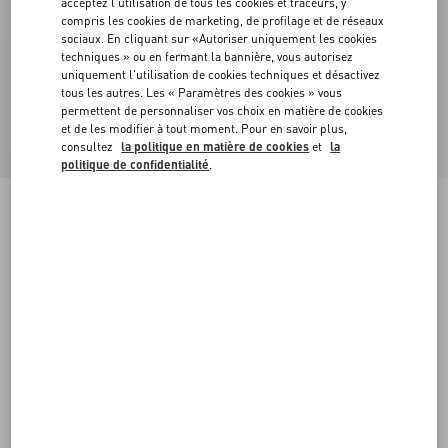
acceptez l'utilisation de tous les cookies et traceurs, y
compris les cookies de marketing, de profilage et de réseaux
sociaux. En cliquant sur «Autoriser uniquement les cookies
techniques » ou en fermant la bannière, vous autorisez
uniquement l'utilisation de cookies techniques et désactivez
tous les autres. Les « Paramètres des cookies » vous
permettent de personnaliser vos choix en matière de cookies
et de les modifier à tout moment. Pour en savoir plus,
consultez
la politique en matière de cookies
et
la
politique de confidentialité
.
Baskets Royco En De Cuir De Veau Nappa
tabac
38
38.5
39
39.5
40
40.5
41
41.5
Taille:
42
42.5
43
43.5
44
44.5
45
45.5
Guide des tailles
Acheter
Acheter
46
Livraison et Retour Offerts