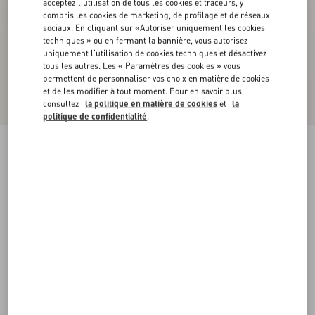
acceptez l'utilisation de tous les cookies et traceurs, y
compris les cookies de marketing, de profilage et de réseaux
sociaux. En cliquant sur «Autoriser uniquement les cookies
techniques » ou en fermant la bannière, vous autorisez
uniquement l'utilisation de cookies techniques et désactivez
tous les autres. Les « Paramètres des cookies » vous
permettent de personnaliser vos choix en matière de cookies
et de les modifier à tout moment. Pour en savoir plus,
consultez
la politique en matière de cookies
et
la
politique de confidentialité
.
Baskets Royco En Cuir De Veau Nappa Avec
Motif Cherryfic
blanc
38
38.5
39
39.5
40
40.5
41
41.5
Taille:
42
42.5
43
43.5
44
44.5
45
45.5
Guide des tailles
Acheter
Acheter
46