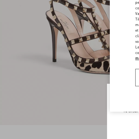
pe
co
Va
Ti
ma
et
cl
vo
Le
co
ma
Welco
To ensur