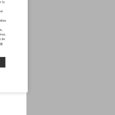
r le
 et
okies
e,
tres.
e de
en