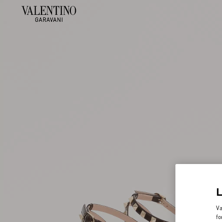
Va
fo