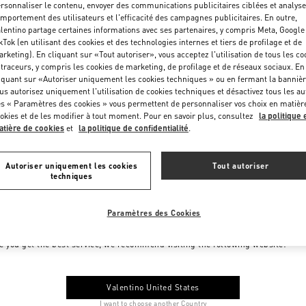
rsonnaliser le contenu, envoyer des communications publicitaires ciblées et analyse
mportement des utilisateurs et l'efficacité des campagnes publicitaires. En outre,
lentino partage certaines informations avec ses partenaires, y compris Meta, Google
kTok (en utilisant des cookies et des technologies internes et tiers de profilage et de
rketing). En cliquant sur «Tout autoriser», vous acceptez l'utilisation de tous les co
 traceurs, y compris les cookies de marketing, de profilage et de réseaux sociaux. En
iquant sur «Autoriser uniquement les cookies techniques » ou en fermant la bannièr
us autorisez uniquement l'utilisation de cookies techniques et désactivez tous les au
s « Paramètres des cookies » vous permettent de personnaliser vos choix en matièr
okies et de les modifier à tout moment. Pour en savoir plus, consultez
la politique 
tière de cookies
et
la politique de confidentialité
.
Autoriser uniquement les cookies
Tout autoriser
techniques
Paramètres des Cookies
me to Valentino Monaco
e you get the best service, we recommend visiting the following website:
Valentino United States
I want to choose another Country