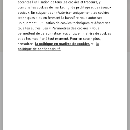
acceptez l'utilisation de tous les cookies et traceurs, y
compris les cookies de marketing, de profilage et de réseaux
sociaux. En cliquant sur «Autoriser uniquement les cookies
techniques » ou en fermant la bannière, vous autorisez
uniquement l'utilisation de cookies techniques et désactivez
tous les autres. Les « Paramètres des cookies » vous
permettent de personnaliser vos choix en matière de cookies
et de les modifier à tout moment. Pour en savoir plus,
consultez
la politique en matière de cookies
et
la
politique de confidentialité
.
Maillot De Bain Une Pièce En Lycra Imprimé
rose
XS
S
M
L
XL
Taille:
Acheter
Acheter
Guide des tailles
Livraison et Retour Offerts
Trouver en boutique