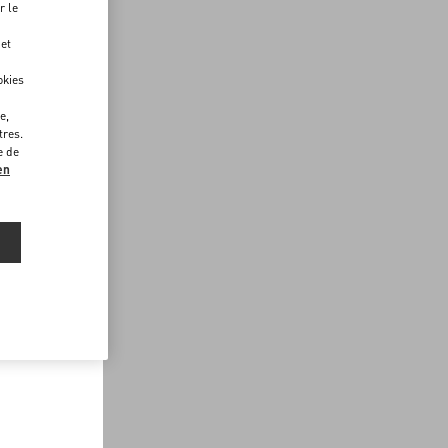
r le
 et
okies
e,
tres.
e de
en