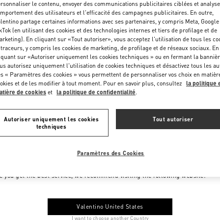
rsonnaliser le contenu, envoyer des communications publicitaires ciblées et analyse
mportement des utilisateurs et l'efficacité des campagnes publicitaires. En outre,
lentino partage certaines informations avec ses partenaires, y compris Meta, Google
kTok (en utilisant des cookies et des technologies internes et tiers de profilage et de
rketing). En cliquant sur «Tout autoriser», vous acceptez l'utilisation de tous les co
 traceurs, y compris les cookies de marketing, de profilage et de réseaux sociaux. En
iquant sur «Autoriser uniquement les cookies techniques » ou en fermant la bannièr
us autorisez uniquement l'utilisation de cookies techniques et désactivez tous les au
s « Paramètres des cookies » vous permettent de personnaliser vos choix en matièr
okies et de les modifier à tout moment. Pour en savoir plus, consultez
la politique 
tière de cookies
et
la politique de confidentialité
.
Autoriser uniquement les cookies
Tout autoriser
techniques
Paramètres des Cookies
me to Valentino Monaco
e you get the best service, we recommend visiting the following website:
Valentino United States
I want to choose another Country