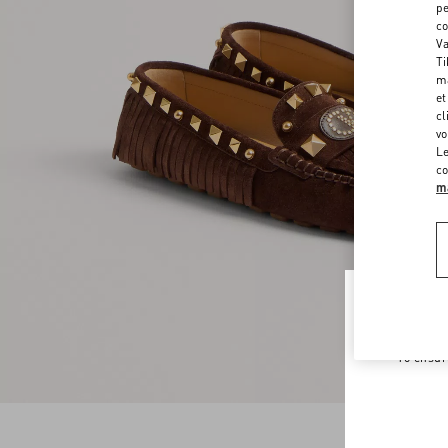
pe
co
Va
Ti
ma
et
cl
vo
Le
co
ma
Welco
To ensur