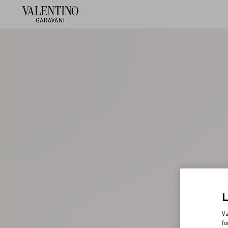
Va
fo