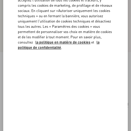
acceptez l'utilisation de tous les cookies et traceurs, y
compris les cookies de marketing, de profilage et de réseaux
sociaux. En cliquant sur «Autoriser uniquement les cookies
techniques » ou en fermant la bannière, vous autorisez
uniquement l'utilisation de cookies techniques et désactivez
tous les autres. Les « Paramètres des cookies » vous
permettent de personnaliser vos choix en matière de cookies
et de les modifier à tout moment. Pour en savoir plus,
consultez
la politique en matière de cookies
et
la
politique de confidentialité
.
Boucles D’Oreilles Ovalette En Métal Avec
Cristaux Swarovski®
rhodium
Acheter
Acheter
UNI
Taille:
Livraison et Retour Offerts
Trouver en boutique