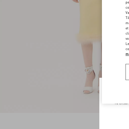
pe
co
Va
Ti
ma
et
cl
vo
Le
co
ma
Welco
To ensur