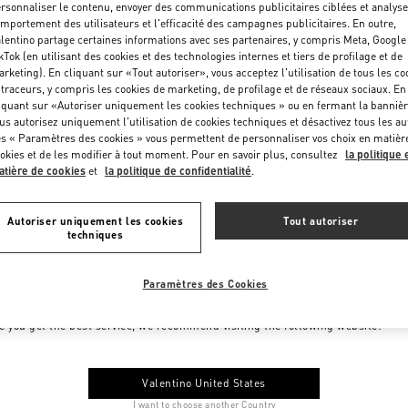
rsonnaliser le contenu, envoyer des communications publicitaires ciblées et analyse
mportement des utilisateurs et l'efficacité des campagnes publicitaires. En outre,
lentino partage certaines informations avec ses partenaires, y compris Meta, Google
kTok (en utilisant des cookies et des technologies internes et tiers de profilage et de
rketing). En cliquant sur «Tout autoriser», vous acceptez l'utilisation de tous les co
 traceurs, y compris les cookies de marketing, de profilage et de réseaux sociaux. En
iquant sur «Autoriser uniquement les cookies techniques » ou en fermant la bannièr
us autorisez uniquement l'utilisation de cookies techniques et désactivez tous les au
s « Paramètres des cookies » vous permettent de personnaliser vos choix en matièr
okies et de les modifier à tout moment. Pour en savoir plus, consultez
la politique 
tière de cookies
et
la politique de confidentialité
.
Autoriser uniquement les cookies
Tout autoriser
techniques
Paramètres des Cookies
me to Valentino Monaco
e you get the best service, we recommend visiting the following website:
Valentino United States
I want to choose another Country