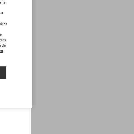
r le
 et
okies
e,
tres.
e de
en