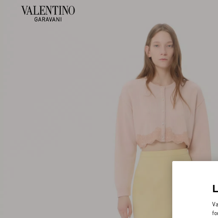
Va
fo